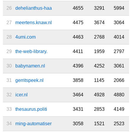
26
dehelianthus-haa
4655
3291
5994
27
meertens.knaw.nl
4475
3674
3064
28
4umi.com
4463
2768
4014
29
the-web-library.
4411
1959
2797
30
babynamen.nl
4396
4252
3061
31
gerritspeek.nl
3858
1145
2066
32
icer.nl
3464
4928
4880
33
thesaurus.politi
3431
2853
4149
34
ming-automatiser
3058
1521
2523