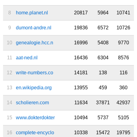
8
home.planet.nl
20817
5964
10741
9
dumont-andre.nl
19836
6572
10726
10
genealogie.hcc.n
16996
5408
9770
11
aat-ned.nl
16436
6304
8576
12
write-numbers.co
14181
138
116
13
en.wikipedia.org
13955
459
360
14
scholieren.com
11634
37871
42937
15
www.dokterdokter
10494
5737
5105
16
complete-encyclo
10338
15472
19795