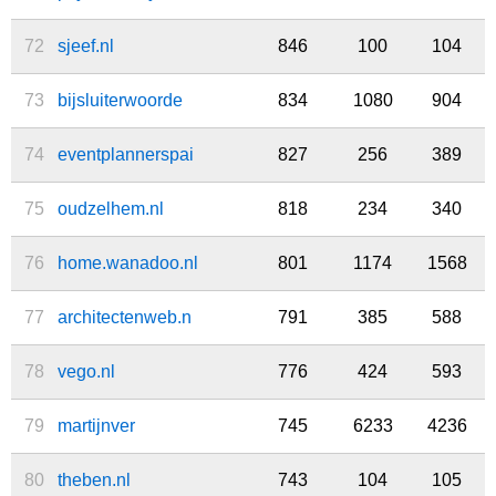
72
sjeef.nl
846
100
104
73
bijsluiterwoorde
834
1080
904
74
eventplannerspai
827
256
389
75
oudzelhem.nl
818
234
340
76
home.wanadoo.nl
801
1174
1568
77
architectenweb.n
791
385
588
78
vego.nl
776
424
593
79
martijnver
745
6233
4236
80
theben.nl
743
104
105