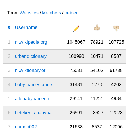
Toon:
Websites
/
Members
/
beiden
#
Username
1
nl.wikipedia.org
1045067
78921
107725
2
urbandictionary.
100990
10471
8587
3
nl.wiktionary.or
75081
54102
61788
4
baby-names-and-s
31481
5270
4202
5
allebabynamen.nl
29541
11255
4984
6
betekenis-babyna
26591
18627
12028
7
dumon002
21638
8537
12096