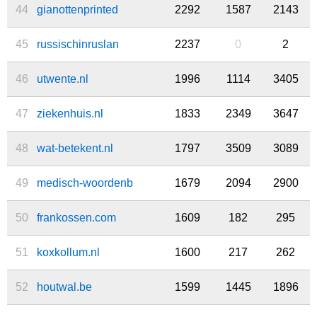
44
gianottenprinted
2292
1587
2143
45
russischinruslan
2237
0
2
46
utwente.nl
1996
1114
3405
47
ziekenhuis.nl
1833
2349
3647
48
wat-betekent.nl
1797
3509
3089
49
medisch-woordenb
1679
2094
2900
50
frankossen.com
1609
182
295
51
koxkollum.nl
1600
217
262
52
houtwal.be
1599
1445
1896