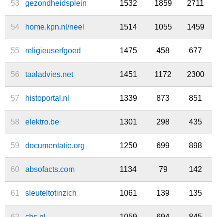
53
gezondheidsplein
1532
1859
2711
54
home.kpn.nl/neel
1514
1055
1459
55
religieuserfgoed
1475
458
677
56
taaladvies.net
1451
1172
2300
57
histoportal.nl
1339
873
851
58
elektro.be
1301
298
435
59
documentatie.org
1250
699
898
60
absofacts.com
1134
79
142
61
sleuteltotinzich
1061
139
135
62
cbs.nl
1059
694
845