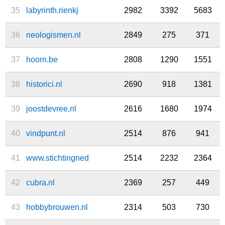
35
labyrinth.rienkj
2982
3392
5683
36
neologismen.nl
2849
275
371
37
hoorn.be
2808
1290
1551
38
historici.nl
2690
918
1381
39
joostdevree.nl
2616
1680
1974
40
vindpunt.nl
2514
876
941
41
www.stichtingned
2514
2232
2364
42
cubra.nl
2369
257
449
43
hobbybrouwen.nl
2314
503
730