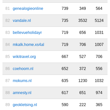
81
genealogieonline
739
349
564
82
vandale.nl
735
3532
5124
83
bellevueholidayr
719
656
1031
84
mkalk.home.xs4al
719
706
1007
85
wikitravel.org
667
527
706
86
coehoorn.nl
652
372
556
87
mokums.nl
635
1230
1032
88
amnesty.nl
617
651
974
89
geokletsing.nl
590
222
365