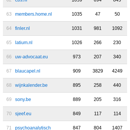
63
members.home.nl
1035
47
50
64
finler.nl
1031
981
1092
65
latium.nl
1026
266
230
66
uw-advocaat.eu
973
207
340
67
blaucapel.nl
909
3829
4249
68
wijnkalender.be
895
258
440
69
sony.be
889
205
316
70
sjeef.eu
849
117
114
71
psychoanalytisch
847
804
1407