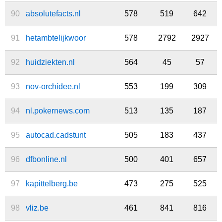
90
absolutefacts.nl
578
519
642
91
hetambtelijkwoor
578
2792
2927
92
huidziekten.nl
564
45
57
93
nov-orchidee.nl
553
199
309
94
nl.pokernews.com
513
135
187
95
autocad.cadstunt
505
183
437
96
dfbonline.nl
500
401
657
97
kapittelberg.be
473
275
525
98
vliz.be
461
841
816