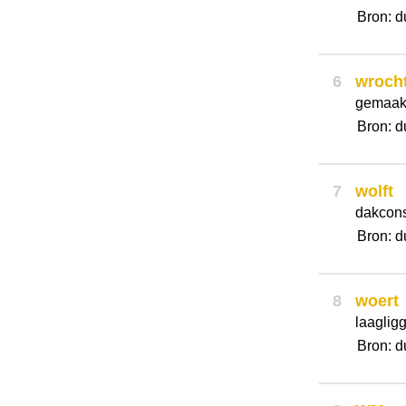
Bron: d
6
wroch
gemaak
Bron: d
7
wolft
dakcons
Bron: d
8
woert
laaglig
Bron: d