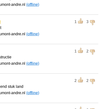
umont-andre.nl
(offline)
t
1
3
t
umont-andre.nl
(offline)
1
2
tructie
umont-andre.nl
(offline)
2
2
gend stuk land
umont-andre.nl
(offline)