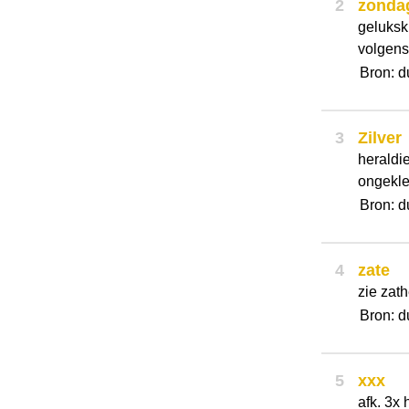
2
zonda
geluksk
volgens
Bron: d
3
Zilver
heraldie
ongekle
Bron: d
4
zate
zie zat
Bron: d
5
xxx
afk. 3x 