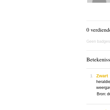
0 verdien
Geen badges
Betekenis
1
Zwart
heraldi
weergave
Bron: d