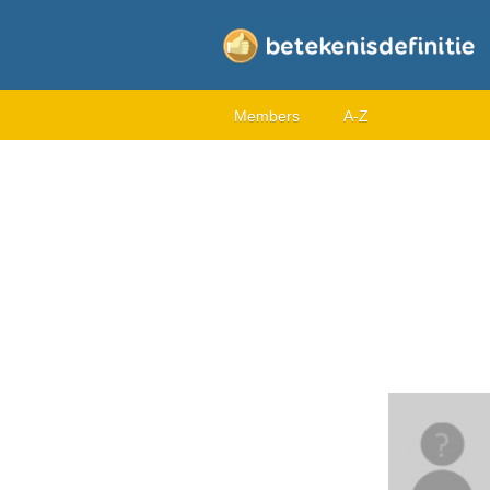
Members
A-Z