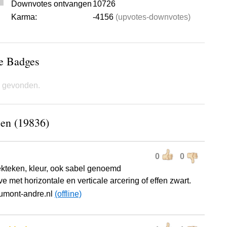
Downvotes ontvangen
10726
Karma:
-4156
(upvotes-downvotes)
de Badges
 gevonden.
sen (19836)
0
0
ekteken, kleur, ook sabel genoemd
 met horizontale en verticale arcering of effen zwart.
umont-andre.nl
(offline)