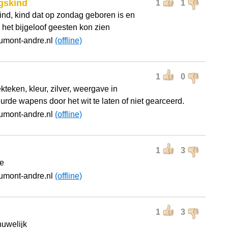
gskind
1
1
ind, kind dat op zondag geboren is en
 het bijgeloof geesten kon zien
umont-andre.nl
(offline)
1
0
kteken, kleur, zilver, weergave in
urde wapens door het wit te laten of niet gearceerd.
umont-andre.nl
(offline)
1
3
he
umont-andre.nl
(offline)
1
3
huwelijk