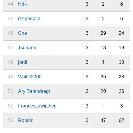
44
Hdk
3
1
6
45
retipedia nl
3
5
6
46
Cne
3
29
24
47
Tsunami
3
13
19
48
jordi
3
4
10
49
WaliD2000
3
36
28
50
Ary Barendregt
3
20
26
51
Francescawijshei
3
0
3
52
Ronald
3
47
62