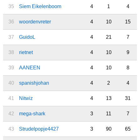
35
Siem Eikelenboom
4
1
4
36
woordenvreter
4
10
15
37
GuidoL
4
21
7
38
rietnet
4
10
9
39
AANEEN
4
10
8
40
spanishjohan
4
2
4
41
Nitwiz
4
13
31
42
mega-shark
3
11
7
43
Strudelpopje4427
3
90
65