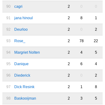
90
cagri
2
0
0
91
jana hinoul
2
8
1
92
Deurloo
2
0
2
93
Rose_
2
78
22
94
Margriet Nolten
2
4
5
95
Danique
2
6
4
96
Diederick
2
0
2
97
Dick Resink
2
1
8
98
Baskooijman
2
3
5