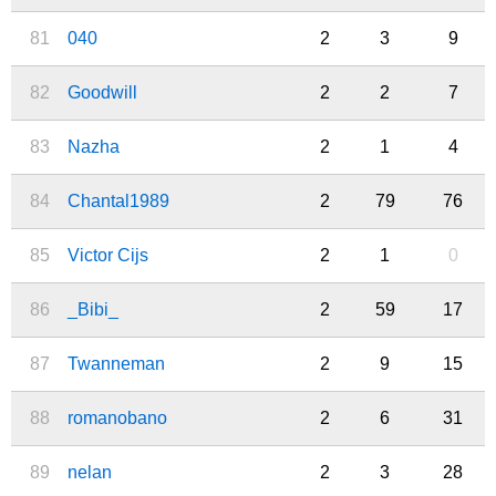
81
040
2
3
9
82
Goodwill
2
2
7
83
Nazha
2
1
4
84
Chantal1989
2
79
76
85
Victor Cijs
2
1
0
86
_Bibi_
2
59
17
87
Twanneman
2
9
15
88
romanobano
2
6
31
89
nelan
2
3
28