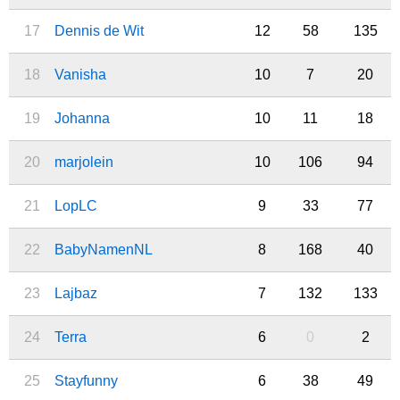
17
Dennis de Wit
12
58
135
18
Vanisha
10
7
20
19
Johanna
10
11
18
20
marjolein
10
106
94
21
LopLC
9
33
77
22
BabyNamenNL
8
168
40
23
Lajbaz
7
132
133
24
Terra
6
0
2
25
Stayfunny
6
38
49