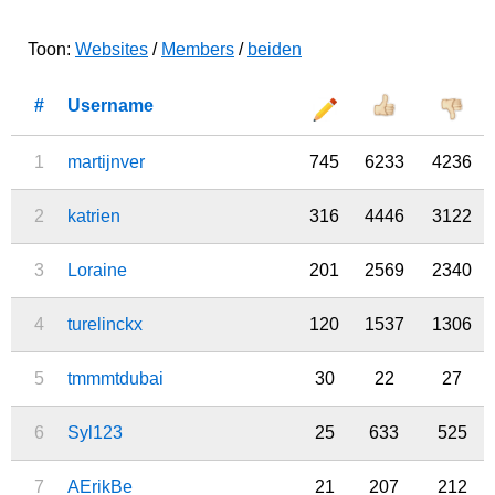
Toon:
Websites
/
Members
/
beiden
#
Username
1
martijnver
745
6233
4236
2
katrien
316
4446
3122
3
Loraine
201
2569
2340
4
turelinckx
120
1537
1306
5
tmmmtdubai
30
22
27
6
Syl123
25
633
525
7
AErikBe
21
207
212