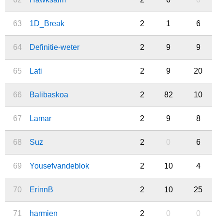
63
1D_Break
2
1
6
64
Definitie-weter
2
9
9
65
Lati
2
9
20
66
Balibaskoa
2
82
10
67
Lamar
2
9
8
68
Suz
2
0
6
69
Yousefvandeblok
2
10
4
70
ErinnB
2
10
25
71
harmien
2
0
0