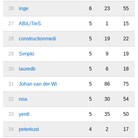
26
inge
6
23
55
27
ABiLiTieS
5
1
15
28
constructionmedi
5
19
22
29
Simpto
5
9
19
30
lauredb
5
6
18
31
Johan van der Wi
5
86
75
32
noa
5
30
54
33
yentl
5
35
50
34
peterkust
4
2
17