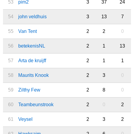
53
pim2
3
37
24
54
john veldhuis
3
13
7
55
Van Tent
2
2
0
56
betekenisNL
2
1
13
57
Arta de kruijff
2
1
1
58
Maurits Knook
2
3
0
59
Zilthy Few
2
8
0
60
Teambeunstrook
2
0
2
61
Veysel
2
3
2
62
Hawksaim
2
6
0