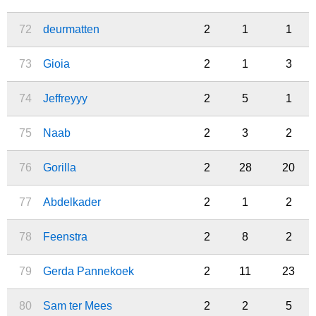
72
deurmatten
2
1
1
73
Gioia
2
1
3
74
Jeffreyyy
2
5
1
75
Naab
2
3
2
76
Gorilla
2
28
20
77
Abdelkader
2
1
2
78
Feenstra
2
8
2
79
Gerda Pannekoek
2
11
23
80
Sam ter Mees
2
2
5