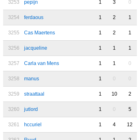
3253
pepijn
1
3
0
3254
ferdaous
1
2
1
3255
Cas Maertens
1
2
1
3256
jacqueline
1
1
1
3257
Carla van Mens
1
1
0
3258
manus
1
0
0
3259
straattaal
1
10
2
3260
jutlord
1
0
5
3261
hccuriel
1
4
12
3262
Ruud
1
1
2