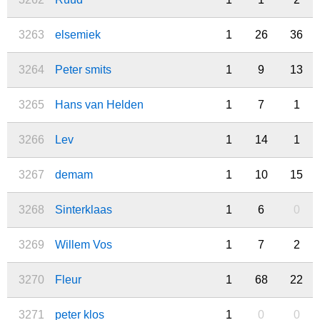
3263
elsemiek
1
26
36
3264
Peter smits
1
9
13
3265
Hans van Helden
1
7
1
3266
Lev
1
14
1
3267
demam
1
10
15
3268
Sinterklaas
1
6
0
3269
Willem Vos
1
7
2
3270
Fleur
1
68
22
3271
peter klos
1
0
0