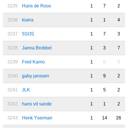
3235
Hans de Roos
1
7
2
3236
kiarra
1
1
4
3237
5SOS
1
7
3
3238
Janna Brobbel
1
3
7
3239
Fred Karno
1
0
0
3240
gaby janssen
1
9
2
3241
JLK
1
5
2
3242
hans vd sande
1
1
2
3243
Henk Yserman
1
14
26