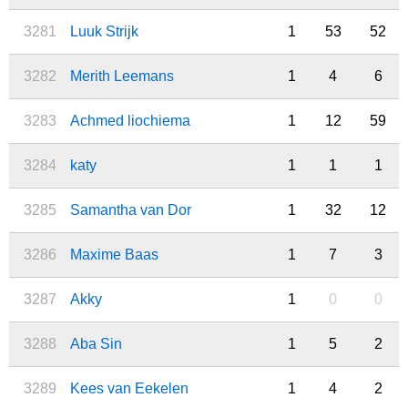
3281
Luuk Strijk
1
53
52
3282
Merith Leemans
1
4
6
3283
Achmed liochiema
1
12
59
3284
katy
1
1
1
3285
Samantha van Dor
1
32
12
3286
Maxime Baas
1
7
3
3287
Akky
1
0
0
3288
Aba Sin
1
5
2
3289
Kees van Eekelen
1
4
2