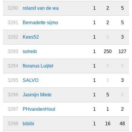
3290
roland van de wa
1
2
5
3291
Bernadette sijmo
1
2
5
3292
Kees52
1
0
3
3293
soheib
1
250
127
3294
floranus Luijtel
1
0
0
3295
SALVO
1
0
3
3296
Jasmijn Miete
1
5
0
3297
PHvandenHout
1
1
2
3298
bibibi
1
16
48