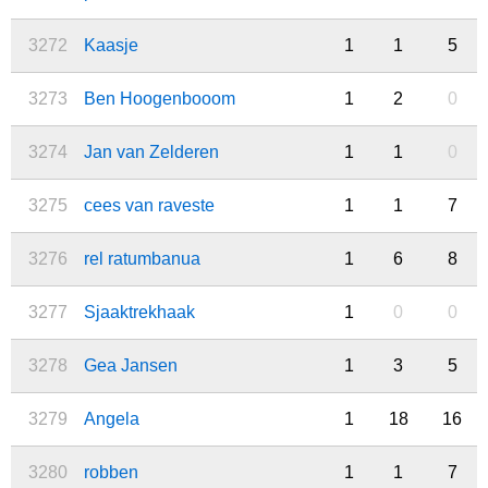
3272
Kaasje
1
1
5
3273
Ben Hoogenbooom
1
2
0
3274
Jan van Zelderen
1
1
0
3275
cees van raveste
1
1
7
3276
rel ratumbanua
1
6
8
3277
Sjaaktrekhaak
1
0
0
3278
Gea Jansen
1
3
5
3279
Angela
1
18
16
3280
robben
1
1
7