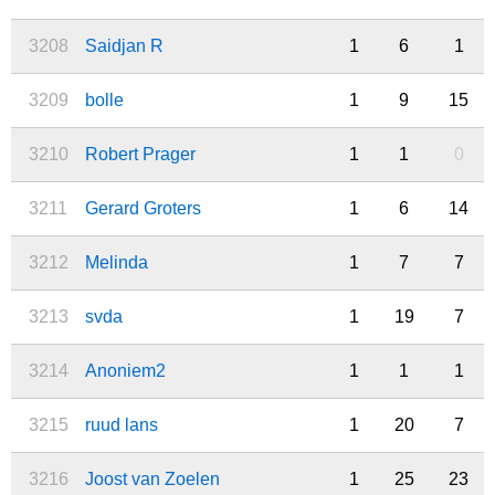
3208
Saidjan R
1
6
1
3209
bolle
1
9
15
3210
Robert Prager
1
1
0
3211
Gerard Groters
1
6
14
3212
Melinda
1
7
7
3213
svda
1
19
7
3214
Anoniem2
1
1
1
3215
ruud lans
1
20
7
3216
Joost van Zoelen
1
25
23