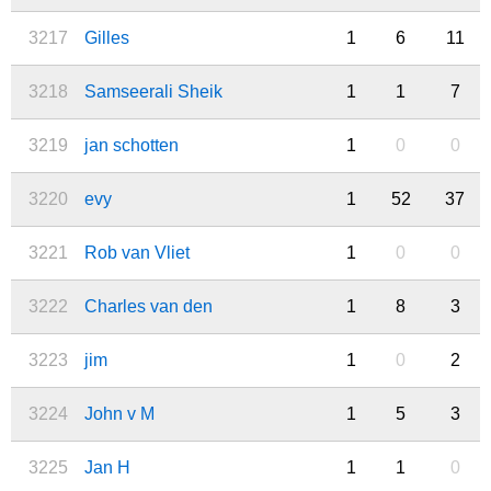
3217
Gilles
1
6
11
3218
Samseerali Sheik
1
1
7
3219
jan schotten
1
0
0
3220
evy
1
52
37
3221
Rob van Vliet
1
0
0
3222
Charles van den
1
8
3
3223
jim
1
0
2
3224
John v M
1
5
3
3225
Jan H
1
1
0