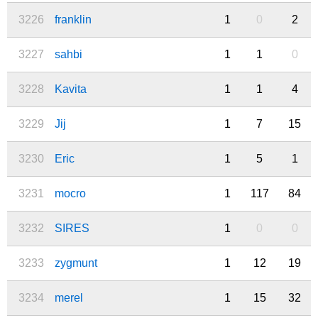
3226
franklin
1
0
2
3227
sahbi
1
1
0
3228
Kavita
1
1
4
3229
Jij
1
7
15
3230
Eric
1
5
1
3231
mocro
1
117
84
3232
SIRES
1
0
0
3233
zygmunt
1
12
19
3234
merel
1
15
32