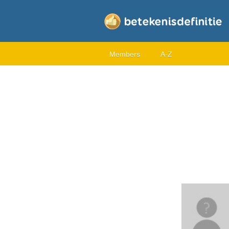
Members
A-Z