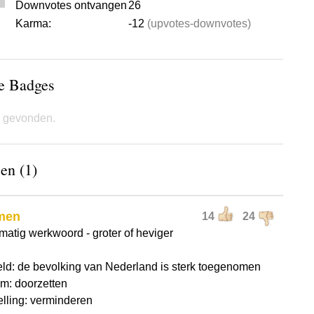
Downvotes ontvangen
26
Karma:
-12
(upvotes-downvotes)
de Badges
 gevonden.
en (1)
men
14
24
matig werkwoord - groter of heviger
ld: de bevolking van Nederland is sterk toegenomen
m: doorzetten
elling: verminderen