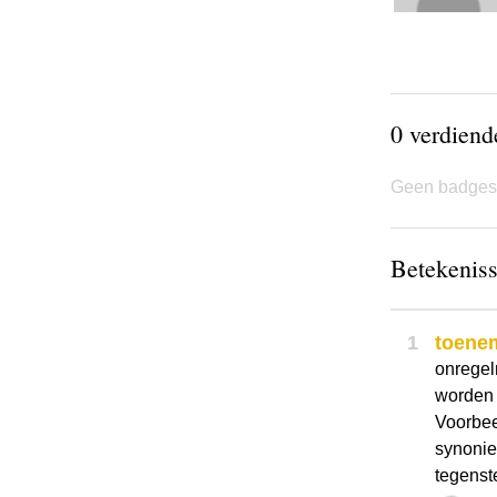
0 verdien
Geen badges
Betekeniss
1
toene
onregel
worden
Voorbee
synonie
tegenst