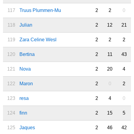
117
Truus Plummen-Mu
2
2
0
118
Julian
2
12
21
119
Zara Celine Wesl
2
2
2
120
Bertina
2
11
43
121
Nova
2
20
4
122
Maron
2
0
2
123
resa
2
4
0
124
finn
2
15
5
125
Jaques
2
46
42