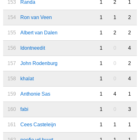
153
Randa
1
2
1
154
Ron van Veen
1
1
2
155
Albert van Dalen
1
2
2
156
Idontneedit
1
0
4
157
John Rodenburg
1
0
2
158
khalat
1
0
4
159
Anthonie Sas
1
4
1
160
fabi
1
0
3
161
Cees Casteleijn
1
1
1
162
neefje vd buurt
1
1
1