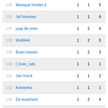
135
Monique Helder d
1
1
5
136
Jef Vromant
1
1
6
137
jaap de vries
1
2
4
138
Wulf444
1
2
5
139
Bram meeier
1
2
3
140
I_love_cats
1
1
1
141
Jan Vinck
1
1
2
142
Keleesha
1
1
1
143
De waarheid
1
2
4