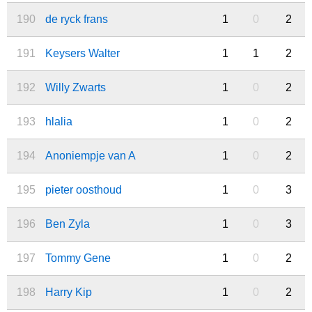
190
de ryck frans
1
0
2
191
Keysers Walter
1
1
2
192
Willy Zwarts
1
0
2
193
hlalia
1
0
2
194
Anoniempje van A
1
0
2
195
pieter oosthoud
1
0
3
196
Ben Zyla
1
0
3
197
Tommy Gene
1
0
2
198
Harry Kip
1
0
2