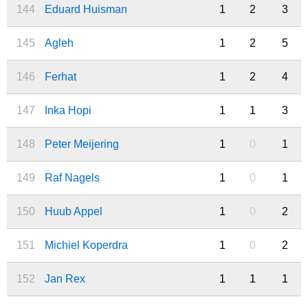
144
Eduard Huisman
1
2
3
145
Agleh
1
2
5
146
Ferhat
1
2
4
147
Inka Hopi
1
1
3
148
Peter Meijering
1
0
1
149
Raf Nagels
1
0
1
150
Huub Appel
1
0
2
151
Michiel Koperdra
1
0
2
152
Jan Rex
1
1
1