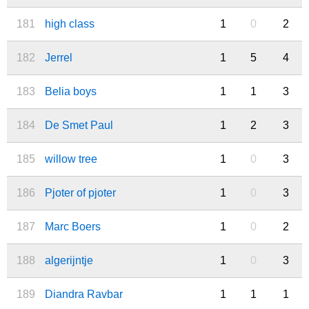
181
high class
1
0
2
182
Jerrel
1
5
4
183
Belia boys
1
1
3
184
De Smet Paul
1
2
3
185
willow tree
1
0
3
186
Pjoter of pjoter
1
0
3
187
Marc Boers
1
0
2
188
algerijntje
1
0
3
189
Diandra Ravbar
1
1
1