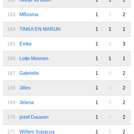
163
MBosma
1
0
2
164
TINKA EN MARIJN
1
1
1
165
Eelke
1
0
3
166
Lotte Moonen
1
1
1
167
Gabrielle
1
0
2
168
Jilles
1
0
2
169
Jelena
1
0
2
170
jozef Dauwen
1
0
2
171
Willem Sopacua
1
0
2