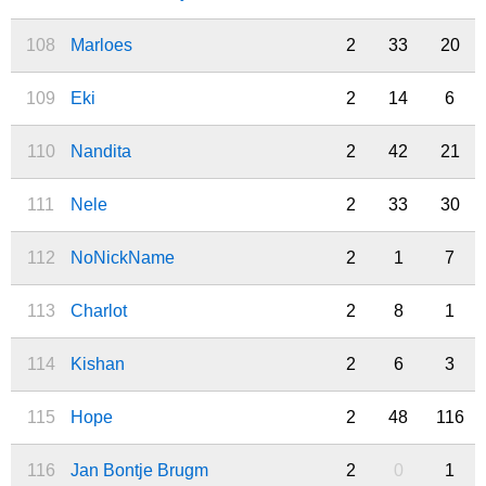
108
Marloes
2
33
20
109
Eki
2
14
6
110
Nandita
2
42
21
111
Nele
2
33
30
112
NoNickName
2
1
7
113
Charlot
2
8
1
114
Kishan
2
6
3
115
Hope
2
48
116
116
Jan Bontje Brugm
2
0
1