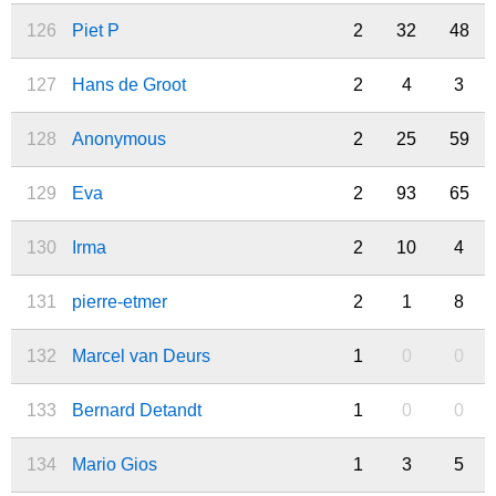
126
Piet P
2
32
48
127
Hans de Groot
2
4
3
128
Anonymous
2
25
59
129
Eva
2
93
65
130
Irma
2
10
4
131
pierre-etmer
2
1
8
132
Marcel van Deurs
1
0
0
133
Bernard Detandt
1
0
0
134
Mario Gios
1
3
5