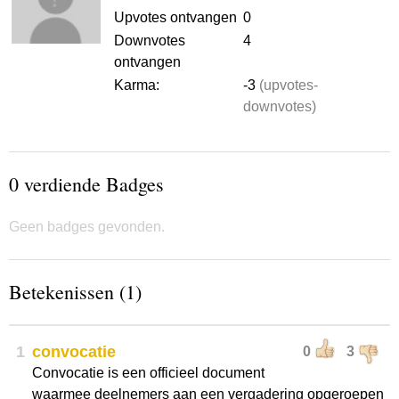
Upvotes ontvangen
0
Downvotes
4
ontvangen
Karma:
-3
(upvotes-
downvotes)
0 verdiende Badges
Geen badges gevonden.
Betekenissen (1)
1
convocatie
0
3
Convocatie is een officieel document
waarmee deelnemers aan een vergadering opgeroepen