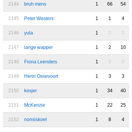
2144
bruh mens
1
66
54
2145
Peter Westers
1
1
4
2146
yula
1
0
0
2147
lange wapper
1
2
10
2148
Fiona Leenders
1
0
0
2149
Henri Ossevoort
1
3
3
2150
kosjer
1
34
40
2151
McKenzie
1
22
25
2152
nomiiskoel
1
8
4