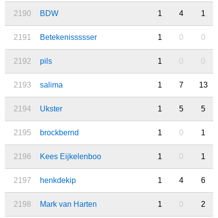
2190
BDW
1
4
1
2191
Betekenissssser
1
0
0
2192
pils
1
0
0
2193
salima
1
7
13
2194
Ukster
1
5
5
2195
brockbernd
1
0
1
2196
Kees Eijkelenboo
1
0
1
2197
henkdekip
1
4
6
2198
Mark van Harten
1
0
2