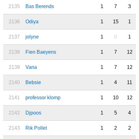
2135
Bas Berends
1
7
3
2136
Odiya
1
15
1
2137
jolyne
1
0
1
2138
Fien Baeyens
1
7
12
2139
Vana
1
7
12
2140
Bebsie
1
4
11
2141
professor klomp
1
10
12
2142
Djpoos
1
5
4
2143
Rik Pollet
1
2
2