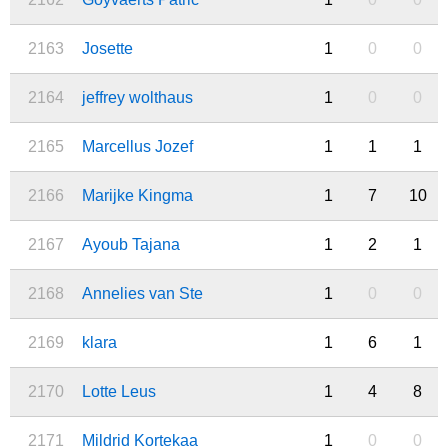
2163
Josette
1
0
0
2164
jeffrey wolthaus
1
0
0
2165
Marcellus Jozef
1
1
1
2166
Marijke Kingma
1
7
10
2167
Ayoub Tajana
1
2
1
2168
Annelies van Ste
1
0
0
2169
klara
1
6
1
2170
Lotte Leus
1
4
8
2171
Mildrid Kortekaa
1
0
0