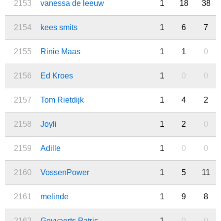
2153
vanessa de leeuw
1
18
38
2154
kees smits
1
6
7
2155
Rinie Maas
1
1
0
2156
Ed Kroes
1
0
0
2157
Tom Rietdijk
1
4
2
2158
Joyli
1
2
0
2159
Adille
1
0
0
2160
VossenPower
1
5
11
2161
melinde
1
9
8
2162
Goyvaerts Patric
1
0
0