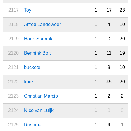
2117
Toy
1
17
23
2118
Alfred Landeweer
1
4
10
2119
Hans Suerink
1
12
20
2120
Bennink Bolt
1
11
19
2121
buckete
1
9
10
2122
Imre
1
45
20
2123
Christian Marcip
1
2
2
2124
Nico van Luijk
1
0
0
2125
Roshmar
1
4
1