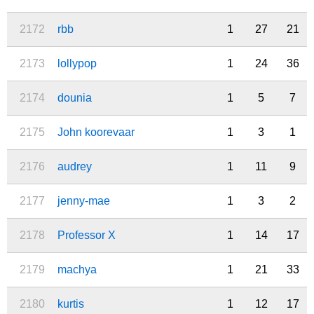
2172
rbb
1
27
21
2173
lollypop
1
24
36
2174
dounia
1
5
7
2175
John koorevaar
1
3
1
2176
audrey
1
11
9
2177
jenny-mae
1
3
2
2178
Professor X
1
14
17
2179
machya
1
21
33
2180
kurtis
1
12
17