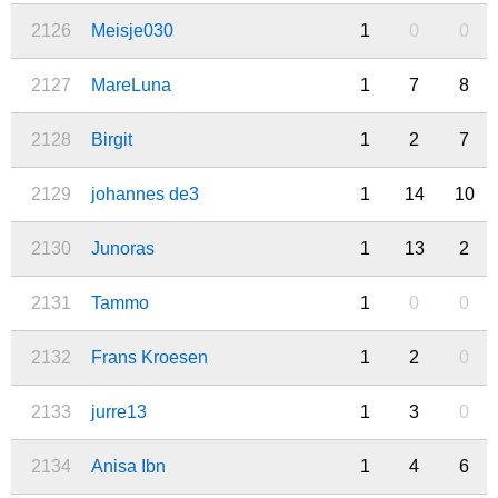
2126
Meisje030
1
0
0
2127
MareLuna
1
7
8
2128
Birgit
1
2
7
2129
johannes de3
1
14
10
2130
Junoras
1
13
2
2131
Tammo
1
0
0
2132
Frans Kroesen
1
2
0
2133
jurre13
1
3
0
2134
Anisa Ibn
1
4
6