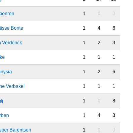
ppenren
1
0
0
tisse Bonte
1
4
6
n Verdonck
1
2
3
eke
1
1
1
onysia
1
2
6
ne Verbakel
1
1
1
fj
1
0
8
rben
1
4
3
sper Barentsen
1
0
0