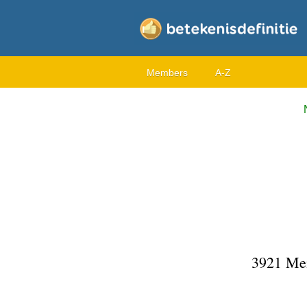
Members
A-Z
3921 Me