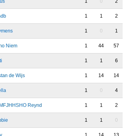
us
1
0
2
sdb
1
1
2
ymens
1
0
1
no Niem
1
44
57
ti
1
1
6
stan de Wijs
1
14
14
lla
1
0
4
MFJHHSHO Reynd
1
1
2
bbie
1
1
0
y
1
14
13