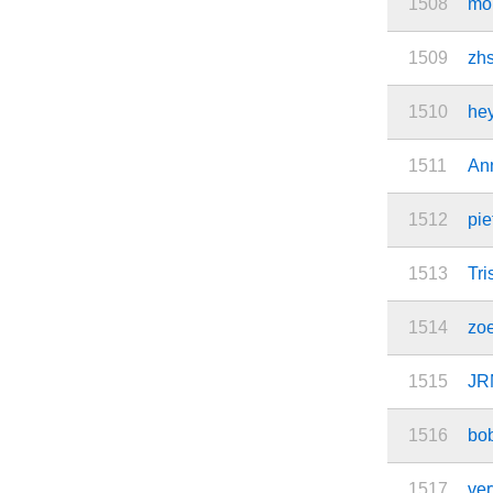
1508
mo
1509
zh
1510
he
1511
An
1512
pie
1513
Tri
1514
zoe
1515
JR
1516
bo
1517
ver