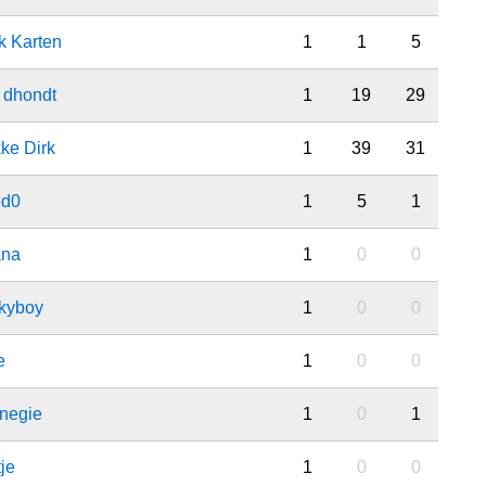
k Karten
1
1
5
 dhondt
1
19
29
ke Dirk
1
39
31
ed0
1
5
1
ana
1
0
0
ckyboy
1
0
0
e
1
0
0
nnegie
1
0
1
je
1
0
0