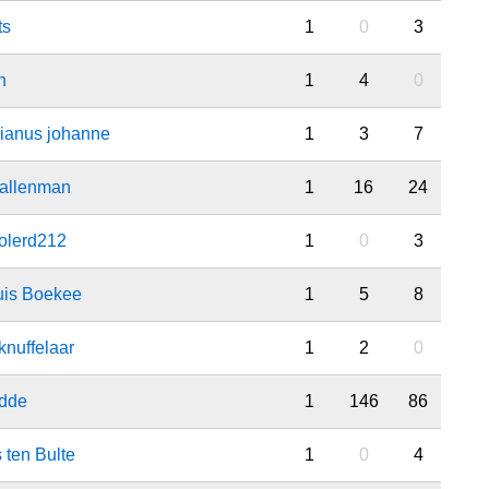
ts
1
0
3
n
1
4
0
rianus johanne
1
3
7
tallenman
1
16
24
olerd212
1
0
3
uis Boekee
1
5
8
knuffelaar
1
2
0
dde
1
146
86
 ten Bulte
1
0
4