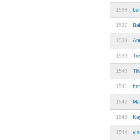
1536
bar
1537
Ba
1538
An
1539
Tr
1540
TI
1541
hen
1542
Mar
1543
Ka
1544
vin