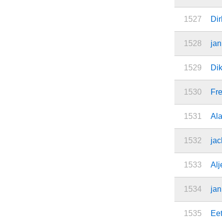
1527
Dir
1528
jan
1529
Dik
1530
Fr
1531
Al
1532
ja
1533
Alj
1534
ja
1535
Eet