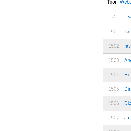
Toon:
Webs
#
Us
1501
is
1502
ra
1503
Ane
1504
He
1505
Dir
1506
Di
1507
Ja