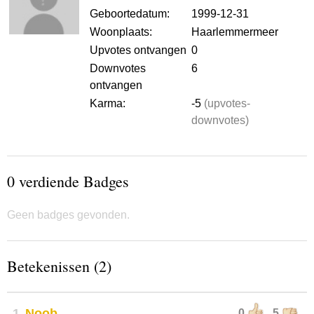
Geboortedatum:
1999-12-31
Woonplaats:
Haarlemmermeer
Upvotes ontvangen
0
Downvotes
6
ontvangen
Karma:
-5
(upvotes-
downvotes)
0 verdiende Badges
Geen badges gevonden.
Betekenissen (2)
1
Noob
0
5