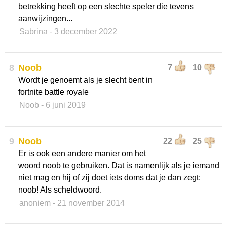
betrekking heeft op een slechte speler die tevens
aanwijzingen...
Sabrina
- 3 december 2022
8
Noob
7
10
Wordt je genoemt als je slecht bent in
fortnite battle royale
Noob
- 6 juni 2019
9
Noob
22
25
Er is ook een andere manier om het
woord noob te gebruiken. Dat is namenlijk als je iemand
niet mag en hij of zij doet iets doms dat je dan zegt:
noob! Als scheldwoord.
anoniem
- 21 november 2014