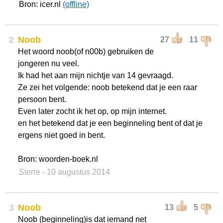
Bron: icer.nl
(offline)
2
Noob
27
11
Het woord noob(of n00b) gebruiken de
jongeren nu veel.
Ik had het aan mijn nichtje van 14 gevraagd.
Ze zei het volgende: noob betekend dat je een raar
persoon bent.
Even later zocht ik het op, op mijn internet.
en het betekend dat je een beginneling bent of dat je
ergens niet goed in bent.
Bron: woorden-boek.nl
Sterre
- 10 augustus 2014
3
Noob
13
5
Noob (beginneling)is dat iemand net