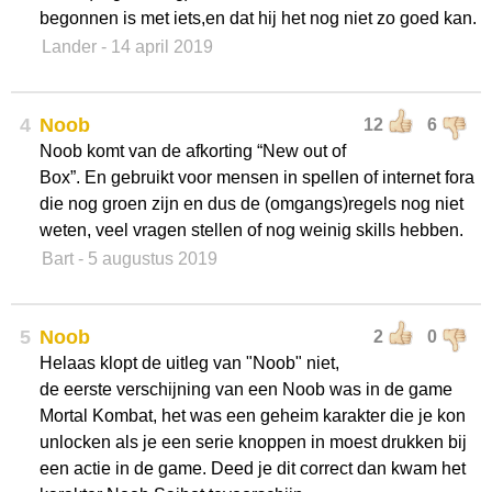
begonnen is met iets,en dat hij het nog niet zo goed kan.
Lander
- 14 april 2019
4
Noob
12
6
Noob komt van de afkorting “New out of
Box”. En gebruikt voor mensen in spellen of internet fora
die nog groen zijn en dus de (omgangs)regels nog niet
weten, veel vragen stellen of nog weinig skills hebben.
Bart
- 5 augustus 2019
5
Noob
2
0
Helaas klopt de uitleg van "Noob" niet,
de eerste verschijning van een Noob was in de game
Mortal Kombat, het was een geheim karakter die je kon
unlocken als je een serie knoppen in moest drukken bij
een actie in de game. Deed je dit correct dan kwam het