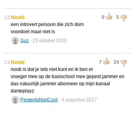
12
Noob
0
5
een introvert persoon die zich dom
voordoet maar niet is
Suz
- 25 oktober 2020
13
Noob
7
24
noob is dat je iets niet kunt en ik ben er
vroeger mee op de basischool mee gepest jammer en
das natuurlijk jammer abonneer op mijn kanaal
danteplayz
PestenIsNietCool
- 4 augustus 2017