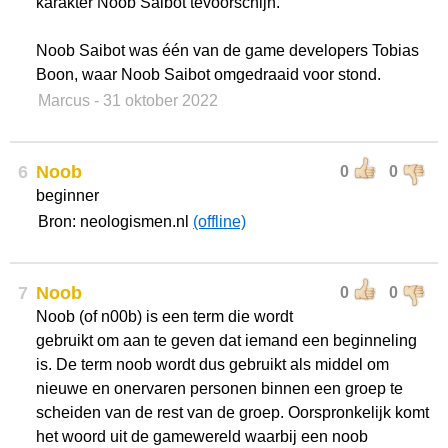
karakter Noob Saibot tevoorschijn.
Noob Saibot was één van de game developers Tobias
Boon, waar Noob Saibot omgedraaid voor stond.
Marcus
- 31 oktober 2022
6
Noob
0
0
beginner
Bron: neologismen.nl
(offline)
7
Noob
0
0
Noob (of n00b) is een term die wordt
gebruikt om aan te geven dat iemand een beginneling
is. De term noob wordt dus gebruikt als middel om
nieuwe en onervaren personen binnen een groep te
scheiden van de rest van de groep. Oorspronkelijk komt
het woord uit de gamewereld waarbij een noob