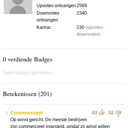
Upvotes ontvangen
2569
Downvotes
2340
ontvangen
Karma:
230
(upvotes-
downvotes)
0 verdiende Badges
Geen badges gevonden.
Betekenissen (201)
1
Commercieel
93
52
Op winst gericht. De meeste bedrijven
zijn commercieel ingesteld, omdat zij winst willen