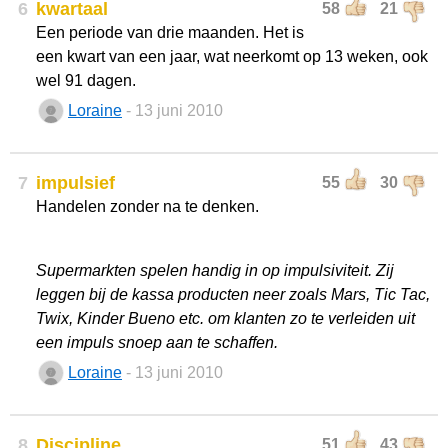
6
kwartaal
58
21
Een periode van drie maanden. Het is
een kwart van een jaar, wat neerkomt op 13 weken, ook
wel 91 dagen.
Loraine
- 13 juni 2010
7
impulsief
55
30
Handelen zonder na te denken.
Supermarkten spelen handig in op impulsiviteit. Zij
leggen bij de kassa producten neer zoals Mars, Tic Tac,
Twix, Kinder Bueno etc. om klanten zo te verleiden uit
een impuls snoep aan te schaffen.
Loraine
- 13 juni 2010
8
Discipline
51
43