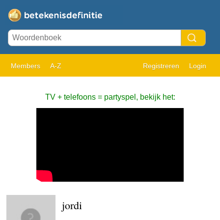
Members
A-Z
Registreren
Login
TV + telefoons = partyspel, bekijk het:
jordi