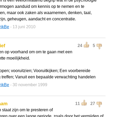
ef is een veelomvattend begrip wat in de psychologie
rmogen aanduid om kennis op te nemen en te
en, maar ook zaken als waarnemen, denken, taal,
ijn, geheugen, aandacht en concentratie.
rikBe
- 13 juni 2010
ief
24
5
n op voorhand om om te gaan met een
tte moeilijkheid.
lopen; vooruitzien; Vooruitkijken; Een voorbereide
g treffen; Vanuit een bepaalde verwachting handelen
rikBe
- 30 november 1999
aam
11
27
n staat zijn om te presteren of
eren over een lange periode, zoals door het vermijden of