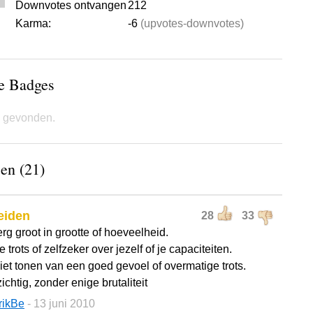
Downvotes ontvangen
212
Karma:
-6
(upvotes-downvotes)
de Badges
 gevonden.
en (21)
eiden
28
33
erg groot in grootte of hoeveelheid.
te trots of zelfzeker over jezelf of je capaciteiten.
niet tonen van een goed gevoel of overmatige trots.
ichtig, zonder enige brutaliteit
rikBe
- 13 juni 2010