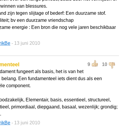
rwinnen van blessures.
nd zijn tegen slijtage of bederf: Een duurzame stof.
iliteit; bv een duurzame vriendschap
zame energie : Een bron die nog vele jaren beschikbaar
rikBe
- 13 juni 2010
menteel
9
10
dament fungeert als basis, het is van het
e belang. Een fundamenteel iets dient dus als een
ële component.
oodzakelijk, Elementair, basis, essentieel, structureel,
ieel, primordiaal, diepgaand, basaal, wezenlijk; grondig;
.
rikBe
- 13 juni 2010