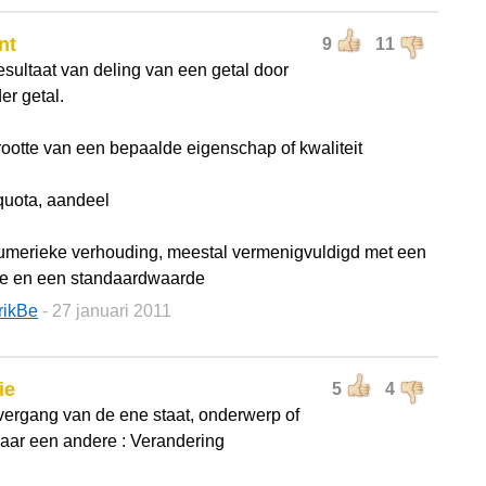
nt
9
11
esultaat van deling van een getal door
er getal.
rootte van een bepaalde eigenschap of kwaliteit
quota, aandeel
umerieke verhouding, meestal vermenigvuldigd met een
re en een standaardwaarde
rikBe
- 27 januari 2011
ie
5
4
vergang van de ene staat, onderwerp of
naar een andere : Verandering