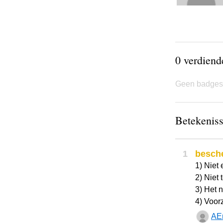
0 verdien
Geen badges
Betekeniss
1
besch
1) Niet 
2) Niet 
3) Het 
4) Voorz
AE