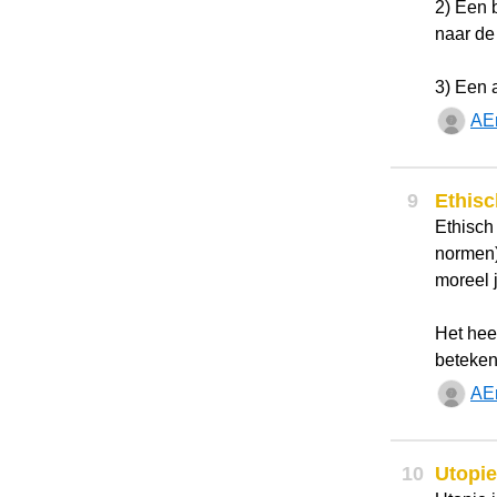
2) Een b
naar de
3) Een 
AE
9
Ethisc
Ethisch
normen)
moreel j
Het hee
betekeni
AE
10
Utopie