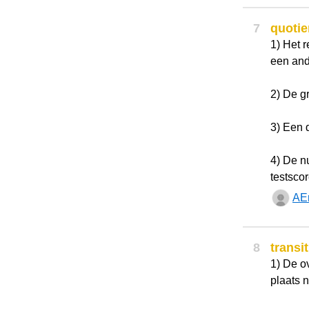
7
quotie
1) Het r
een and
2) De g
3) Een 
4) De n
testsco
AE
8
transit
1) De o
plaats 