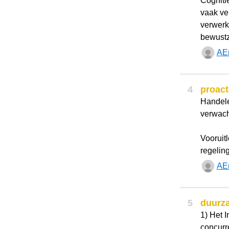
Cogniti
vaak ve
verwerk
bewustz
AE
4
proact
Handele
verwach
Vooruit
regelin
AE
5
duurz
1) Het I
concurr