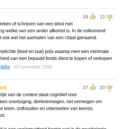
28
13
reken of schrijven van een tekst met
ng welke van een ander afkomst is. In de volksmond
it ook wel het aanhalen van een citaat genaamd.
erplichte (bied en laat) prijs waarop men een minimale
heid van een bepaald fonds dient te kopen of verkopen
rikBe
- 30 november 1999
ief
27
20
ijk van de context staat cognitief voor
 een overtuiging, denkvermogen, het vermogen om
te leren, onthouden en uitwisselen van kennis,
rt.