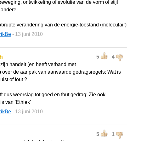
eweging, ontwikkeling of evolutie van de vorm of stijl
 andere.
abrupte verandering van de energie-toestand (moleculair)
rikBe
- 13 juni 2010
h
5
4
 zijn handelt (en heeft verband met
 over de aanpak van aanvaarde gedragsregels: Wat is
uist of fout ?
ft dus weerslag tot goed en fout gedrag; Zie ook
s van 'Ethiek'
rikBe
- 13 juni 2010
5
1