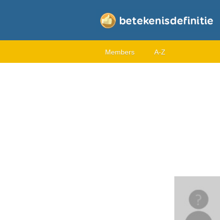
Members
A-Z