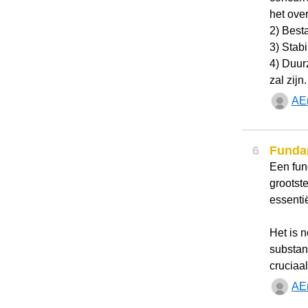
het ove
2) Besta
3) Stab
4) Duur
zal zijn.
AE
6
Funda
Een fun
grootst
essenti
Het is n
substant
cruciaal
AE