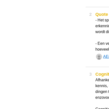
2
Quote
- Het sp
erkenni
wordt d
- Een v
hoeveel
AE
3
Cognit
Afhankel
kennis,
dingen 
enzovoo