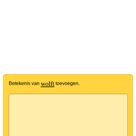
wolft
Betekenis van
toevoegen.