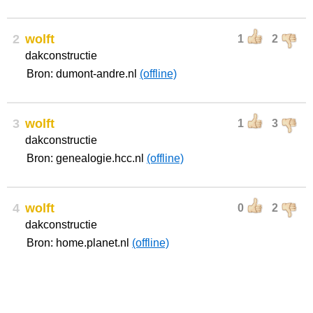
2
wolft
1
2
dakconstructie
Bron: dumont-andre.nl
(offline)
3
wolft
1
3
dakconstructie
Bron: genealogie.hcc.nl
(offline)
4
wolft
0
2
dakconstructie
Bron: home.planet.nl
(offline)