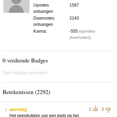
Upvotes
1587
ontvangen
Downvotes
2143
ontvangen
Karma:
-555
(upvotes-
downvotes)
0 verdiende Badges
Geen badges gevonden.
Betekenissen (2292)
1
aanslag
1
2
Het neerdrukken van een toets op het