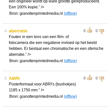
een origineel wordt op ware grootte gereproduceerd.
Een 100% kopie." />
Bron: gianottenprintedmedia.nl
(offline)
4
aberratie
0
0
Fouten in een lens van een film- of
fotocamera die een negatieve invloed op het beeld
hebben. Er bestaat een chromatische en een sferische
aberratie." />
Bron: gianottenprintedmedia.nl
(offline)
5
ABRI
0
0
Posterformaat voor ABRI's (bushokjes)
1185 x 1750 mm " />
Bron: gianottenprintedmedia.nl
(offline)