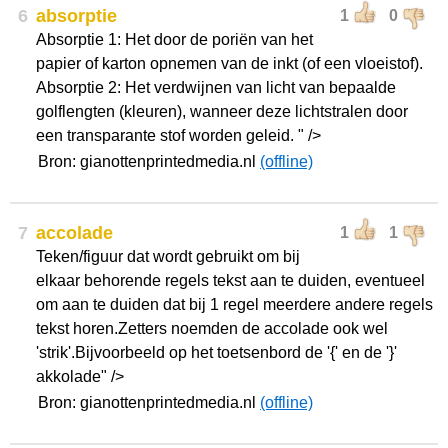
6
absorptie
1
0
Absorptie 1: Het door de poriën van het
papier of karton opnemen van de inkt (of een vloeistof).
Absorptie 2: Het verdwijnen van licht van bepaalde
golflengten (kleuren), wanneer deze lichtstralen door
een transparante stof worden geleid. " />
Bron: gianottenprintedmedia.nl
(offline)
7
accolade
1
1
Teken/figuur dat wordt gebruikt om bij
elkaar behorende regels tekst aan te duiden, eventueel
om aan te duiden dat bij 1 regel meerdere andere regels
tekst horen.Zetters noemden de accolade ook wel
'strik'.Bijvoorbeeld op het toetsenbord de '{' en de '}'
akkolade" />
Bron: gianottenprintedmedia.nl
(offline)