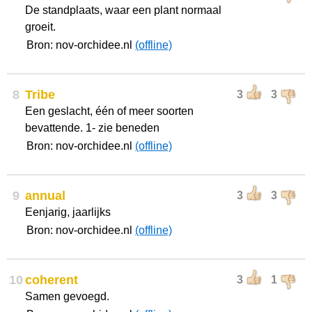
De standplaats, waar een plant normaal
groeit.
Bron: nov-orchidee.nl
(offline)
8
Tribe
3
3
Een geslacht, één of meer soorten
bevattende. 1- zie beneden
Bron: nov-orchidee.nl
(offline)
9
annual
3
3
Eenjarig, jaarlijks
Bron: nov-orchidee.nl
(offline)
10
coherent
3
1
Samen gevoegd.