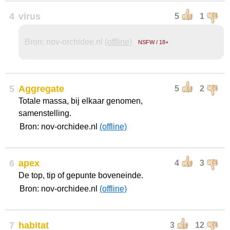
4
virus
5
1
Bron: nov-orchidee.nl
(offline)
NSFW / 18+
5
Aggregate
5
2
Totale massa, bij elkaar genomen,
samenstelling.
Bron: nov-orchidee.nl
(offline)
6
apex
4
3
De top, tip of gepunte boveneinde.
Bron: nov-orchidee.nl
(offline)
7
habitat
3
12