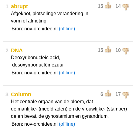
1
abrupt
15
14
Afgeknot, plotselinge verandering in
vorm of afmeting.
Bron: nov-orchidee.nl
(offline)
2
DNA
15
10
Deoxyribonucleic acid,
desoxyribonuclëinezuur
Bron: nov-orchidee.nl
(offline)
3
Column
6
17
Het centrale orgaan van de bloem, dat
de manlijke- (meeldraden) en de vrouwlijke- (stamper)
delen bevat, de gynostemium en gynandrium.
Bron: nov-orchidee.nl
(offline)