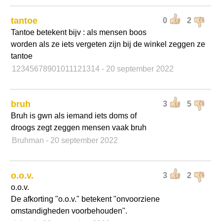
tantoe
0
2
Tantoe betekent bijv : als mensen boos
worden als ze iets vergeten zijn bij de winkel zeggen ze
tantoe
12345678901011121314
- 20 september 2022
bruh
3
5
Bruh is gwn als iemand iets doms of
droogs zegt zeggen mensen vaak bruh
Bruhman
- 20 september 2022
o.o.v.
3
2
o.o.v.
De afkorting "o.o.v." betekent "onvoorziene
omstandigheden voorbehouden".