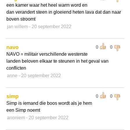
een kamer waar het heel warm word en
dan verandert steen in gloeiend heten lava dat dan naar
boven stroomt
jan willem
- 20 september 2022
navo
0
0
NAVO = militair verschillende westerste
landen beloven elkaar te steunen in het geval van
conflicten
anne
- 20 september 2022
simp
0
0
Simp is iemand die boos wordt als je hem
een Simp noemt
anoniem
- 20 september 2022