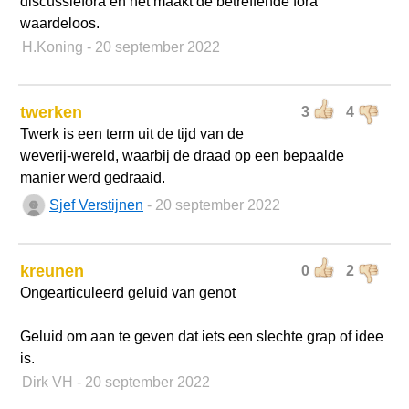
discussiefora en het maakt de betreffende fora
waardeloos.
H.Koning
- 20 september 2022
twerken
3
4
Twerk is een term uit de tijd van de
weverij-wereld, waarbij de draad op een bepaalde
manier werd gedraaid.
Sjef Verstijnen
- 20 september 2022
kreunen
0
2
Ongearticuleerd geluid van genot
Geluid om aan te geven dat iets een slechte grap of idee
is.
Dirk VH
- 20 september 2022