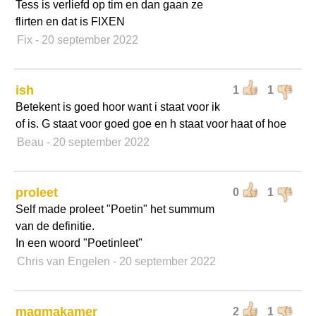
Tess is verliefd op tim en dan gaan ze
flirten en dat is FIXEN
Fix
- 20 september 2022
ish
1
1
Betekent is goed hoor want i staat voor ik
of is. G staat voor goed goe en h staat voor haat of hoe
Beau
- 20 september 2022
proleet
0
1
Self made proleet "Poetin" het summum
van de definitie.
In een woord "Poetinleet"
Chris van Engelen
- 20 september 2022
magmakamer
2
1