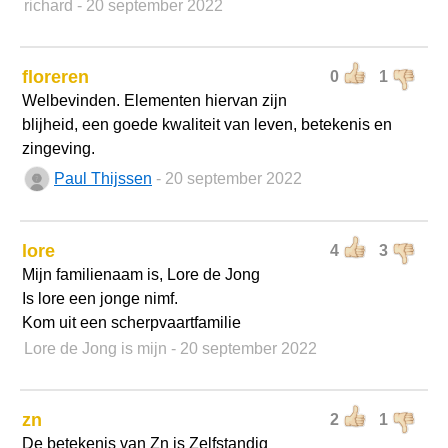
richard
- 20 september 2022
floreren
0
1
Welbevinden. Elementen hiervan zijn
blijheid, een goede kwaliteit van leven, betekenis en
zingeving.
Paul Thijssen
- 20 september 2022
lore
4
3
Mijn familienaam is, Lore de Jong
Is lore een jonge nimf.
Kom uit een scherpvaartfamilie
Lore de Jong is mijn
- 20 september 2022
zn
2
1
De betekenis van Zn is Zelfstandig