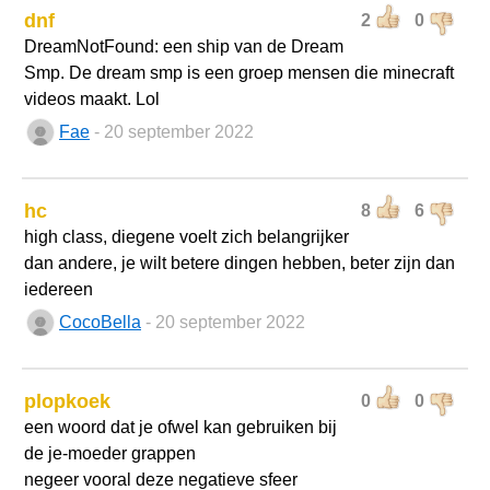
dnf
2
0
DreamNotFound: een ship van de Dream
Smp. De dream smp is een groep mensen die minecraft
videos maakt. Lol
Fae
- 20 september 2022
hc
8
6
high class, diegene voelt zich belangrijker
dan andere, je wilt betere dingen hebben, beter zijn dan
iedereen
CocoBella
- 20 september 2022
plopkoek
0
0
een woord dat je ofwel kan gebruiken bij
de je-moeder grappen
negeer vooral deze negatieve sfeer