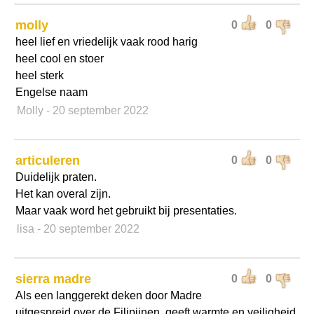
molly
0
0
heel lief en vriedelijk vaak rood harig
heel cool en stoer
heel sterk
Engelse naam
Molly
- 20 september 2022
articuleren
0
0
Duidelijk praten.
Het kan overal zijn.
Maar vaak word het gebruikt bij presentaties.
lisa
- 20 september 2022
sierra madre
0
0
Als een langgerekt deken door Madre
uitgespreid over de Filipijnen, geeft warmte en veiligheid