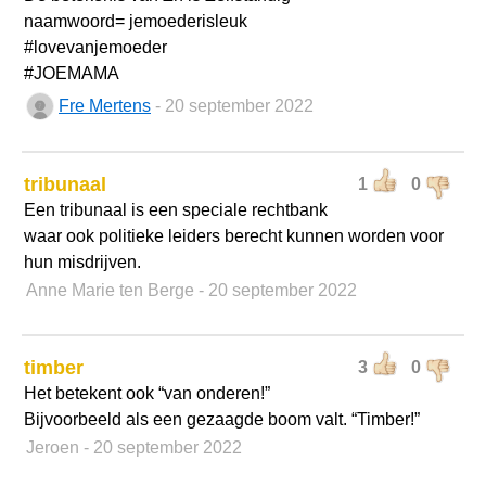
naamwoord= jemoederisleuk
#lovevanjemoeder
#JOEMAMA
Fre Mertens
- 20 september 2022
tribunaal
1
0
Een tribunaal is een speciale rechtbank
waar ook politieke leiders berecht kunnen worden voor
hun misdrijven.
Anne Marie ten Berge
- 20 september 2022
timber
3
0
Het betekent ook “van onderen!”
Bijvoorbeeld als een gezaagde boom valt. “Timber!”
Jeroen
- 20 september 2022