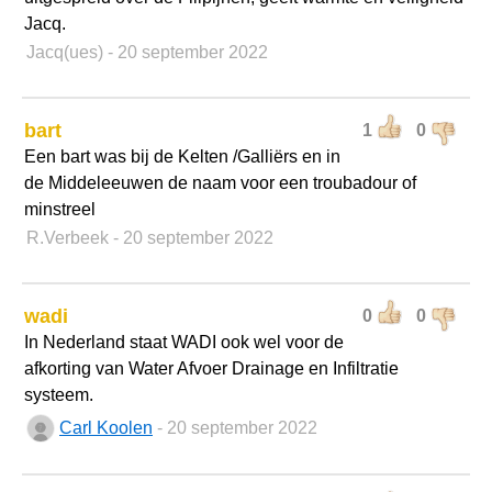
Jacq.
Jacq(ues)
- 20 september 2022
bart
1
0
Een bart was bij de Kelten /Galliërs en in
de Middeleeuwen de naam voor een troubadour of
minstreel
R.Verbeek
- 20 september 2022
wadi
0
0
In Nederland staat WADI ook wel voor de
afkorting van Water Afvoer Drainage en Infiltratie
systeem.
Carl Koolen
- 20 september 2022