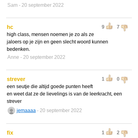
Sam
- 20 september 2022
hc
9
7
high class, mensen noemen je zo als ze
jaloers op je zijn en geen slecht woord kunnen
bedenken.
Anne
- 20 september 2022
strever
1
0
een seutje die altijd goede punten heeft
en weet dat ze de lievelings is van de leerkracht, een
strever
jemaaaa
- 20 september 2022
fix
1
2