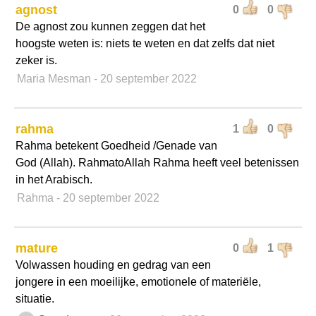
agnost
0
0
De agnost zou kunnen zeggen dat het
hoogste weten is: niets te weten en dat zelfs dat niet
zeker is.
Maria Mesman
- 20 september 2022
rahma
1
0
Rahma betekent Goedheid /Genade van
God (Allah). RahmatoAllah Rahma heeft veel betenissen
in het Arabisch.
Rahma
- 20 september 2022
mature
0
1
Volwassen houding en gedrag van een
jongere in een moeilijke, emotionele of materiële,
situatie.