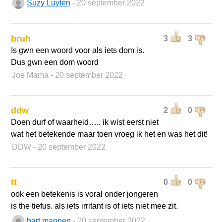
Suzy Luyten
- 20 september 2022
bruh
3
3
Is gwn een woord voor als iets dom is.
Dus gwn een dom woord
Joe Mama
- 20 september 2022
ddw
2
0
Doen durf of waarheid….. ik wist eerst niet
wat het betekende maar toen vroeg ik het en was het dit!
DDW
- 20 september 2022
tt
0
0
ook een betekenis is voral onder jongeren
is the tiefus. als iets irritant is of iets niet mee zit.
bart mannen
- 20 september 2022