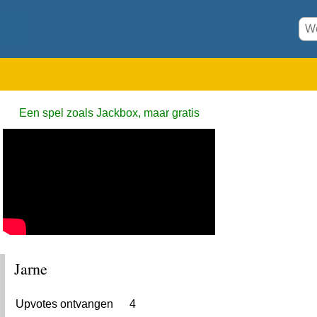
Een spel zoals Jackbox, maar gratis
Jarne
Upvotes ontvangen
4