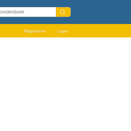
Registreren
Login