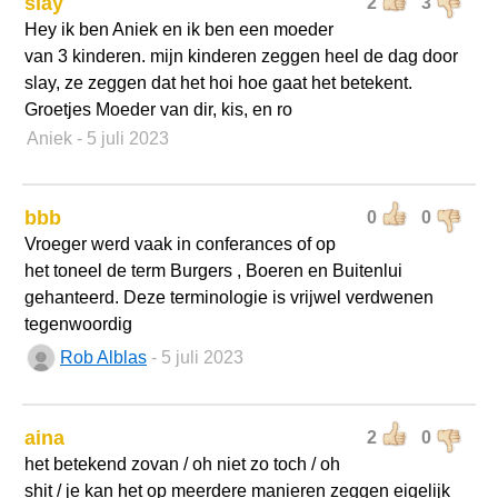
slay
2
3
Hey ik ben Aniek en ik ben een moeder
van 3 kinderen. mijn kinderen zeggen heel de dag door
slay, ze zeggen dat het hoi hoe gaat het betekent.
Groetjes Moeder van dir, kis, en ro
Aniek
- 5 juli 2023
bbb
0
0
Vroeger werd vaak in conferances of op
het toneel de term Burgers , Boeren en Buitenlui
gehanteerd. Deze terminologie is vrijwel verdwenen
tegenwoordig
Rob Alblas
- 5 juli 2023
aina
2
0
het betekend zovan / oh niet zo toch / oh
shit / je kan het op meerdere manieren zeggen eigelijk