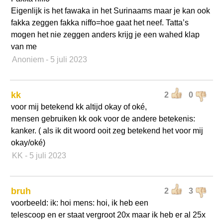
Eigenlijk is het fawaka in het Surinaams maar je kan ook
fakka zeggen fakka niffo=hoe gaat het neef. Tatta’s
mogen het nie zeggen anders krijg je een wahed klap
van me
Anoniem
- 5 juli 2023
kk
2
0
voor mij betekend kk altijd okay of oké,
mensen gebruiken kk ook voor de andere betekenis:
kanker. ( als ik dit woord ooit zeg betekend het voor mij
okay/oké)
KK
- 5 juli 2023
bruh
2
3
voorbeeld: ik: hoi mens: hoi, ik heb een
telescoop en er staat vergroot 20x maar ik heb er al 25x