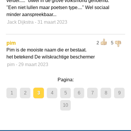
verder....." ofwel in de grove volksmond genoemd:
"Een niet lullen maar poetsen type...." Wel sociaal
minder aanspreekbaar...
Jack Dijkstra
- 31 maart 2023
pim
2
5
Pim is de mooiste naam die er bestaat.
het betekend De wilskrachtige beschermer
pim
- 29 maart 2023
Pagina:
1
2
3
4
5
6
7
8
9
10