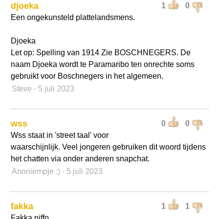
djoeka
1
0
Een ongekunsteld plattelandsmens.
Djoeka
Let op: Spelling van 1914 Zie BOSCHNEGERS. De
naam Djoeka wordt te Paramaribo ten onrechte soms
gebruikt voor Boschnegers in het algemeen.
Steve
- 5 juli 2023
wss
0
0
Wss staat in 'street taal' voor
waarschijnlijk. Veel jongeren gebruiken dit woord tijdens
het chatten via onder anderen snapchat.
Anoniempje :)
- 5 juli 2023
fakka
1
1
Fakka niffo