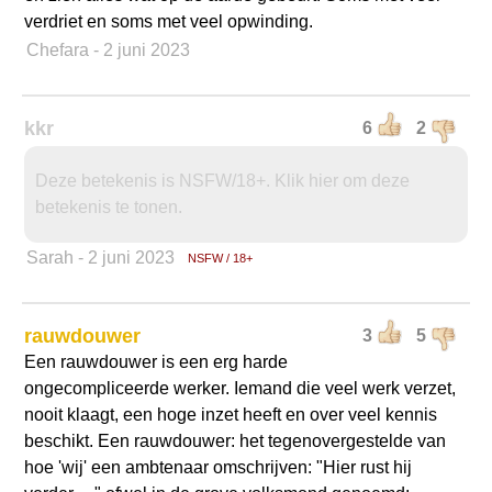
verdriet en soms met veel opwinding.
Chefara
- 2 juni 2023
kkr
6
2
Deze betekenis is NSFW/18+. Klik hier om deze
betekenis te tonen.
Sarah
- 2 juni 2023
NSFW / 18+
rauwdouwer
3
5
Een rauwdouwer is een erg harde
ongecompliceerde werker. Iemand die veel werk verzet,
nooit klaagt, een hoge inzet heeft en over veel kennis
beschikt. Een rauwdouwer: het tegenovergestelde van
hoe 'wij' een ambtenaar omschrijven: "Hier rust hij