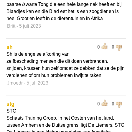
paarse /zwarte Tong die een hele lange nek heeft en bij
Blaadjes kan en die Blad eet het is een zoogdier en is
heel Groot en leeft in de dierentuin en in Afrika
Britt
- 5 juli 2023
sh
0
0
Sh is de engelse afkorting van
zelfbeschading mensen die dit doen verbranden,
snijden, krassen hun zelf omdat ze debken dat ze de pijn
verdienen of om hun problemen kwijt te raken.
Jmoedr
- 5 juli 2023
stg
0
0
STG
Schaats Training Groep. In het Oosten van het land,
tussen Arnhem en de Duitse grens, ligt De Liemers. STG