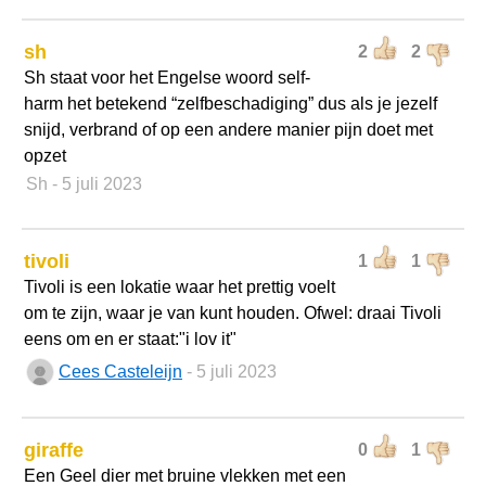
sh
2
2
Sh staat voor het Engelse woord self-
harm het betekend “zelfbeschadiging” dus als je jezelf
snijd, verbrand of op een andere manier pijn doet met
opzet
Sh
- 5 juli 2023
tivoli
1
1
Tivoli is een lokatie waar het prettig voelt
om te zijn, waar je van kunt houden. Ofwel: draai Tivoli
eens om en er staat:"i lov it"
Cees Casteleijn
- 5 juli 2023
giraffe
0
1
Een Geel dier met bruine vlekken met een