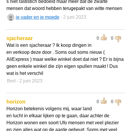
s niet rastistich bedoeld maar meer dat de zwarte
mensen dat woord hebben terugepakt van witte mensen
je vader en je moede
- 2 juni 2023
sjacheraar
0
0
Wat is een sjacheraar ? Ik koop dingen in
en verkoop deze door . Soms oud soms nieuw (
AliExpress ) maar welke winkel doet dat niet ? Er is bijna
geen enkele winkel die zijn eigen spullen maakt ! Dus
wat is het verschil
Bert
- 2 juni 2023
horizon
0
0
Horizon betekenis volgens mij, waar land
en lucht in elkaar lijken op te gaan, daar achter de
Horizon wonen een soort Ufo mensen met veel plezier
en zien alles wat op de aarde gebeurt. Soms met veel