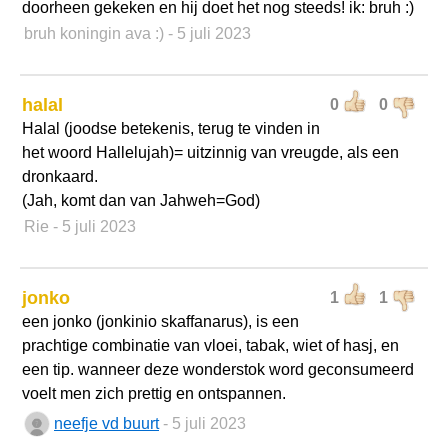
doorheen gekeken en hij doet het nog steeds! ik: bruh :)
bruh koningin ava :)
- 5 juli 2023
halal
0
0
Halal (joodse betekenis, terug te vinden in
het woord Hallelujah)= uitzinnig van vreugde, als een
dronkaard.
(Jah, komt dan van Jahweh=God)
Rie
- 5 juli 2023
jonko
1
1
een jonko (jonkinio skaffanarus), is een
prachtige combinatie van vloei, tabak, wiet of hasj, en
een tip. wanneer deze wonderstok word geconsumeerd
voelt men zich prettig en ontspannen.
neefje vd buurt
- 5 juli 2023