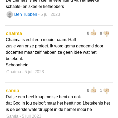
De Liemers is een kleine vereniging van fanatieke
schaats- en skeeler liefhebbers
Ben Tubben
- 5 juli 2023
chaima
0
0
Chaima is echt een mooie naam. Half
zusje van onze profeet. Ik word gema genoemd door
docenten maar zelf hebben ze geen idee wat het
betekent.
Schoonheid
Chaima
- 5 juli 2023
samia
0
1
Dat je een heel knap meisje bent en ook
dat God in jou gelooft maar het heeft nog 1betekenis het
is de eerste waterdruppel in de hemel mooi he
Samia
- 5 juli 2023