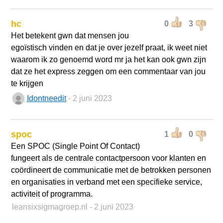
hc
0
3
Het betekent gwn dat mensen jou
egoïstisch vinden en dat je over jezelf praat, ik weet niet
waarom ik zo genoemd word mr ja het kan ook gwn zijn
dat ze het express zeggen om een commentaar van jou
te krijgen
Idontneedit
- 2 juni 2023
spoc
1
0
Een SPOC (Single Point Of Contact)
fungeert als de centrale contactpersoon voor klanten en
coördineert de communicatie met de betrokken personen
en organisaties in verband met een specifieke service,
activiteit of programma.
leansixsigmagroep.nl
- 2 juni 2023