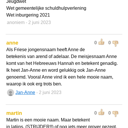
Jeugdwet
Wet gemeentelijke schuldhulpverlening
Wet inburgering 2021
anoniem
- 2 juni 2023
anne
0
0
Als Friese jongensnaam heeft Anne de
betekenis van arend of adelaar. De meisjesnaam Anne
komt van het Hebreeuws Hannah en betekent genadig.
Ik heet Jan-Anne en word gelukkig ook Jan-Anne
genoemd. Vooral Anne vind ik een hele mooie naam,
waarop ik ook erg trots ben.
Jan-Anne
- 2 juni 2023
martin
0
0
Martin is een mooie naam. Maar betekent
in latijns. (STRIJDER!!) of nog iets meer grover gezegt.