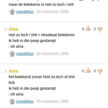
maar de betekenis is niet zo toch / shit
jsssshhss
- 30 november 1999
2
Aina
0
0
niet zo toch / shit = straattaal betekenis
ik heb in die poep gestampt
: oh aina
jsssshhss
- 30 november 1999
3
Aina
0
0
het betekend zovan Niet zo toch of shit
bvb
ik heb in die poep gestampt
: oh aina
jsssshhss
- 30 november 1999