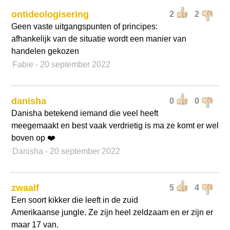
ontideologisering
2
2
Geen vaste uitgangspunten of principes:
afhankelijk van de situatie wordt een manier van
handelen gekozen
Fabie
- 20 september 2022
danisha
0
0
Danisha betekend iemand die veel heeft
meegemaakt en best vaak verdrietig is ma ze komt er wel
boven op ❤️
Danisha
- 20 september 2022
zwaalf
5
4
Een soort kikker die leeft in de zuid
Amerikaanse jungle. Ze zijn heel zeldzaam en er zijn er
maar 17 van.