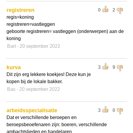
registreren
0
2
regis=koning
registreren=vastleggen
geboorte registreren= vastleggen (onderwerpen) aan de
koning
Bart
- 20 september 2022
kurva
3
9
Dit zijn erg lekkere koekjes! Deze kun je
kopen bij de lokale bakker.
Bas
- 20 september 2022
arbeidsspecialisatie
3
0
Dat er verschillende beroepen en
beroepsbeoefenaren zijn: boeren, verschillende
ambachtslieden en handelaren