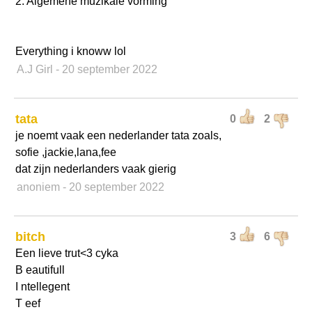
2. Algemene muzikale vorming
Everything i knoww lol
A.J Girl
- 20 september 2022
tata
0
2
je noemt vaak een nederlander tata zoals,
sofie ,jackie,lana,fee
dat zijn nederlanders vaak gierig
anoniem
- 20 september 2022
bitch
3
6
Een lieve trut<3 cyka
B eautifull
I ntellegent
T eef