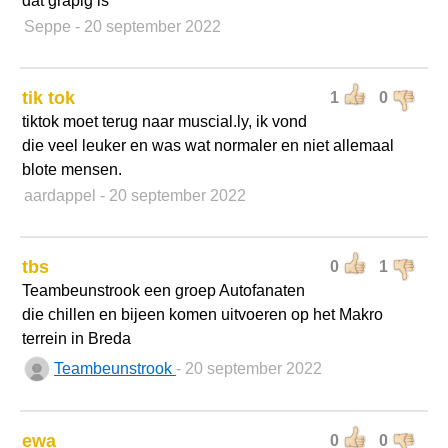
dat grapig is
Seppe
- 20 september 2022
tik tok
1
0
tiktok moet terug naar muscial.ly, ik vond
die veel leuker en was wat normaler en niet allemaal
blote mensen.
aardappel
- 20 september 2022
tbs
0
1
Teambeunstrook een groep Autofanaten
die chillen en bijeen komen uitvoeren op het Makro
terrein in Breda
Teambeunstrook
- 20 september 2022
ewa
0
0