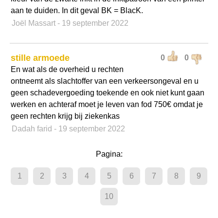
aan te duiden. In dit geval BK = BlacK.
Joël Massart
- 19 september 2022
stille armoede
0
0
En wat als de overheid u rechten
ontneemt als slachtoffer van een verkeersongeval en u
geen schadevergoeding toekende en ook niet kunt gaan
werken en achteraf moet je leven van fod 750€ omdat je
geen rechten krijg bij ziekenkas
Dadah farid
- 19 september 2022
Pagina:
1
2
3
4
5
6
7
8
9
10