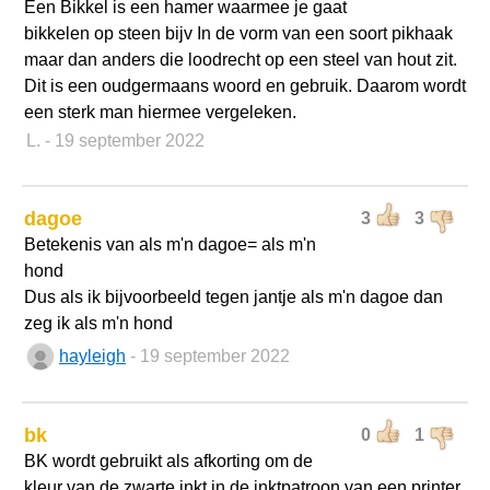
Een Bikkel is een hamer waarmee je gaat
bikkelen op steen bijv In de vorm van een soort pikhaak
maar dan anders die loodrecht op een steel van hout zit.
Dit is een oudgermaans woord en gebruik. Daarom wordt
een sterk man hiermee vergeleken.
L.
- 19 september 2022
dagoe
3
3
Betekenis van als m'n dagoe= als m'n
hond
Dus als ik bijvoorbeeld tegen jantje als m'n dagoe dan
zeg ik als m'n hond
hayleigh
- 19 september 2022
bk
0
1
BK wordt gebruikt als afkorting om de
kleur van de zwarte inkt in de inktpatroon van een printer