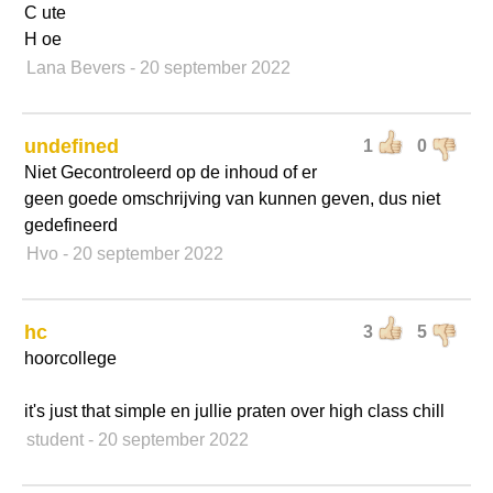
C ute
H oe
Lana Bevers
- 20 september 2022
undefined
1
0
Niet Gecontroleerd op de inhoud of er
geen goede omschrijving van kunnen geven, dus niet
gedefineerd
Hvo
- 20 september 2022
hc
3
5
hoorcollege
it's just that simple en jullie praten over high class chill
student
- 20 september 2022