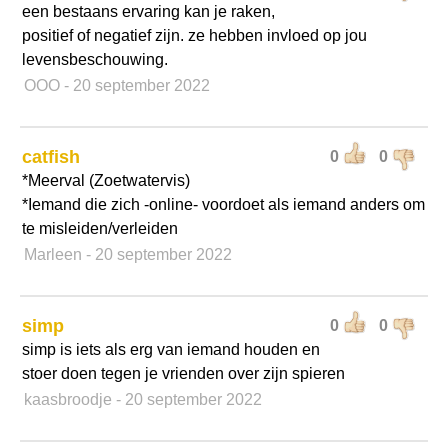
een bestaans ervaring kan je raken,
positief of negatief zijn. ze hebben invloed op jou
levensbeschouwing.
OOO
- 20 september 2022
catfish
0
0
*Meerval (Zoetwatervis)
*Iemand die zich -online- voordoet als iemand anders om
te misleiden/verleiden
Marleen
- 20 september 2022
simp
0
0
simp is iets als erg van iemand houden en
stoer doen tegen je vrienden over zijn spieren
kaasbroodje
- 20 september 2022