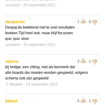
anoniem
- 20 september 2022
despacito
1
0
Despacito betekend niet te snel resultaten
boeken Tijd heel ook. maar blijf focussen
quic quic slow
anoniem
- 20 september 2022
stanza
0
1
bij bridge: een zitting, met als kenmerk dat
alle boards die moeten worden gespeeld, volgens
schema ook zijn gespeeld
J. Megens
- 19 september 2022
bikkel
0
1