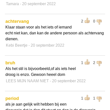
Tamara
- 20 september 2022
achtervang
2
0
Klaar staan voor als het iets of iemand
echt niet kan, dan kan de andere persoon als achtervang
dienen.
Kebi Beertje
- 20 september 2022
bruh
1
2
Als het stil is bijvoorbeeld,of als iets heel
droog is enzo. Gewoon heeel dom
LEES MIJN NAAM NIET
- 20 september 2022
period
1
1
als je aan gelijk wilt hebben bij een