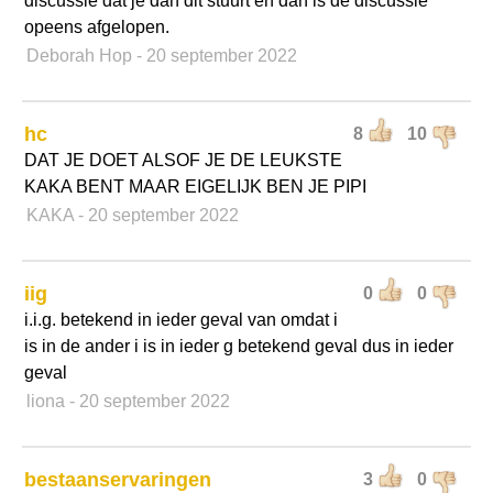
discussie dat je dan dit stuurt en dan is de discussie
opeens afgelopen.
Deborah Hop
- 20 september 2022
hc
8
10
DAT JE DOET ALSOF JE DE LEUKSTE
KAKA BENT MAAR EIGELIJK BEN JE PIPI
KAKA
- 20 september 2022
iig
0
0
i.i.g. betekend in ieder geval van omdat i
is in de ander i is in ieder g betekend geval dus in ieder
geval
liona
- 20 september 2022
bestaanservaringen
3
0