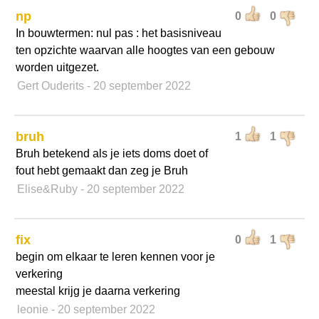
np
0
0
In bouwtermen: nul pas : het basisniveau
ten opzichte waarvan alle hoogtes van een gebouw
worden uitgezet.
Gert Ouderits
- 20 september 2022
bruh
1
1
Bruh betekend als je iets doms doet of
fout hebt gemaakt dan zeg je Bruh
Elise&Ruby
- 20 september 2022
fix
0
1
begin om elkaar te leren kennen voor je
verkering
meestal krijg je daarna verkering
leonie
- 20 september 2022