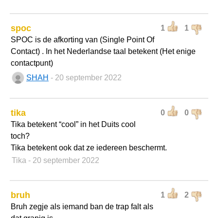
spoc
1
1
SPOC is de afkorting van (Single Point Of
Contact) . In het Nederlandse taal betekent (Het enige
contactpunt)
SHAH
- 20 september 2022
tika
0
0
Tika betekent “cool” in het Duits cool
toch?
Tika betekent ook dat ze iedereen beschermt.
Tika
- 20 september 2022
bruh
1
2
Bruh zegje als iemand ban de trap falt als