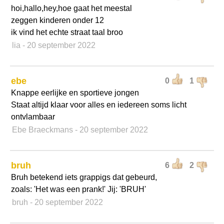
hoi,hallo,hey,hoe gaat het meestal
zeggen kinderen onder 12
ik vind het echte straat taal broo
lia
- 20 september 2022
ebe
0
1
Knappe eerlijke en sportieve jongen
Staat altijd klaar voor alles en iedereen soms licht
ontvlambaar
Ebe Braeckmans
- 20 september 2022
bruh
6
2
Bruh betekend iets grappigs dat gebeurd,
zoals: 'Het was een prank!' Jij: 'BRUH'
bruh
- 20 september 2022