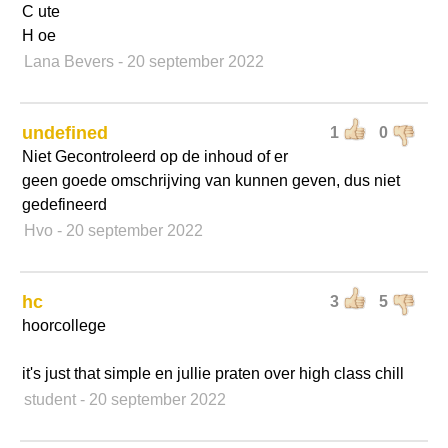
C ute
H oe
Lana Bevers
- 20 september 2022
undefined
1
0
Niet Gecontroleerd op de inhoud of er
geen goede omschrijving van kunnen geven, dus niet
gedefineerd
Hvo
- 20 september 2022
hc
3
5
hoorcollege
it's just that simple en jullie praten over high class chill
student
- 20 september 2022