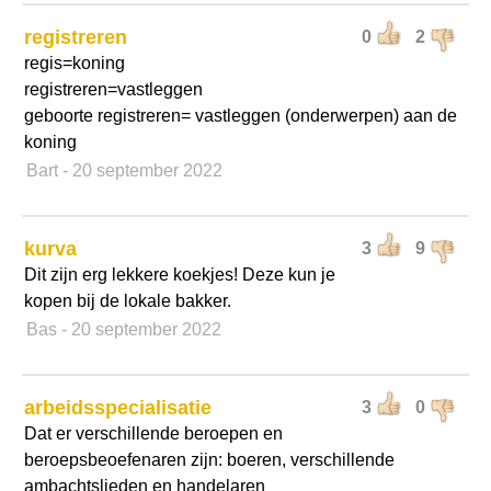
registreren
0
2
regis=koning
registreren=vastleggen
geboorte registreren= vastleggen (onderwerpen) aan de
koning
Bart
- 20 september 2022
kurva
3
9
Dit zijn erg lekkere koekjes! Deze kun je
kopen bij de lokale bakker.
Bas
- 20 september 2022
arbeidsspecialisatie
3
0
Dat er verschillende beroepen en
beroepsbeoefenaren zijn: boeren, verschillende
ambachtslieden en handelaren