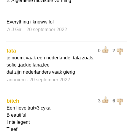
2. Algemene muzikale vorming
Everything i knoww lol
A.J Girl
- 20 september 2022
tata
0
2
je noemt vaak een nederlander tata zoals,
sofie ,jackie,lana,fee
dat zijn nederlanders vaak gierig
anoniem
- 20 september 2022
bitch
3
6
Een lieve trut<3 cyka
B eautifull
I ntellegent
T eef