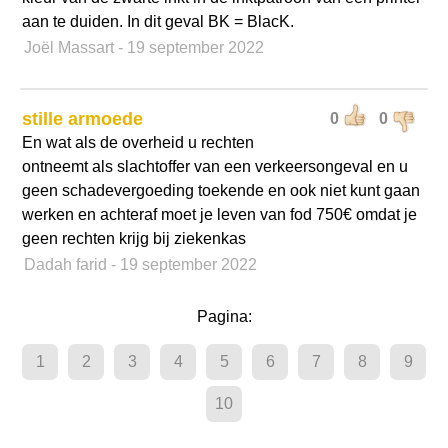
aan te duiden. In dit geval BK = BlacK.
Joël Massart
- 19 september 2022
stille armoede
0
0
En wat als de overheid u rechten
ontneemt als slachtoffer van een verkeersongeval en u
geen schadevergoeding toekende en ook niet kunt gaan
werken en achteraf moet je leven van fod 750€ omdat je
geen rechten krijg bij ziekenkas
Dadah farid
- 19 september 2022
Pagina:
1
2
3
4
5
6
7
8
9
10