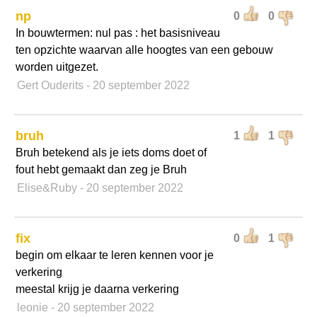
np
0
0
In bouwtermen: nul pas : het basisniveau
ten opzichte waarvan alle hoogtes van een gebouw
worden uitgezet.
Gert Ouderits
- 20 september 2022
bruh
1
1
Bruh betekend als je iets doms doet of
fout hebt gemaakt dan zeg je Bruh
Elise&Ruby
- 20 september 2022
fix
0
1
begin om elkaar te leren kennen voor je
verkering
meestal krijg je daarna verkering
leonie
- 20 september 2022