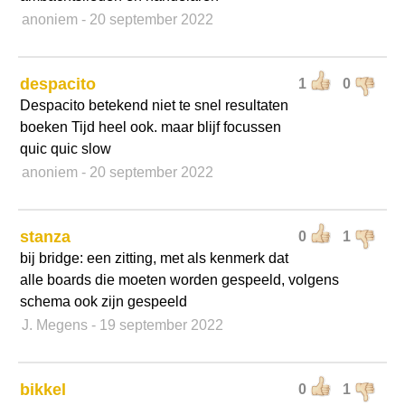
anoniem
- 20 september 2022
despacito
1
0
Despacito betekend niet te snel resultaten
boeken Tijd heel ook. maar blijf focussen
quic quic slow
anoniem
- 20 september 2022
stanza
0
1
bij bridge: een zitting, met als kenmerk dat
alle boards die moeten worden gespeeld, volgens
schema ook zijn gespeeld
J. Megens
- 19 september 2022
bikkel
0
1