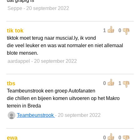
dat grapig is
Seppe
- 20 september 2022
tik tok
1
0
tiktok moet terug naar muscial.ly, ik vond
die veel leuker en was wat normaler en niet allemaal
blote mensen.
aardappel
- 20 september 2022
tbs
0
1
Teambeunstrook een groep Autofanaten
die chillen en bijeen komen uitvoeren op het Makro
terrein in Breda
Teambeunstrook
- 20 september 2022
ewa
0
0