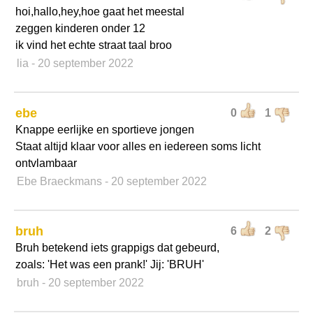
hoi,hallo,hey,hoe gaat het meestal
zeggen kinderen onder 12
ik vind het echte straat taal broo
lia
- 20 september 2022
ebe
0
1
Knappe eerlijke en sportieve jongen
Staat altijd klaar voor alles en iedereen soms licht
ontvlambaar
Ebe Braeckmans
- 20 september 2022
bruh
6
2
Bruh betekend iets grappigs dat gebeurd,
zoals: 'Het was een prank!' Jij: 'BRUH'
bruh
- 20 september 2022