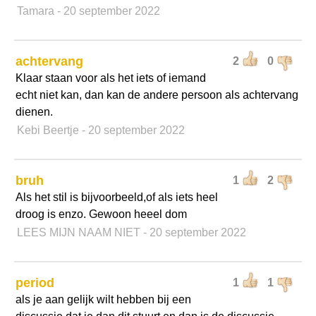
Tamara
- 20 september 2022
achtervang
2
0
Klaar staan voor als het iets of iemand
echt niet kan, dan kan de andere persoon als achtervang
dienen.
Kebi Beertje
- 20 september 2022
bruh
1
2
Als het stil is bijvoorbeeld,of als iets heel
droog is enzo. Gewoon heeel dom
LEES MIJN NAAM NIET
- 20 september 2022
period
1
1
als je aan gelijk wilt hebben bij een