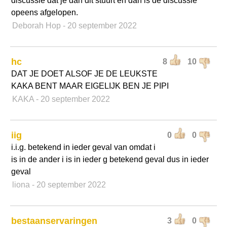
discussie dat je dan dit stuurt en dan is de discussie
opeens afgelopen.
Deborah Hop
- 20 september 2022
hc
8
10
DAT JE DOET ALSOF JE DE LEUKSTE
KAKA BENT MAAR EIGELIJK BEN JE PIPI
KAKA
- 20 september 2022
iig
0
0
i.i.g. betekend in ieder geval van omdat i
is in de ander i is in ieder g betekend geval dus in ieder
geval
liona
- 20 september 2022
bestaanservaringen
3
0