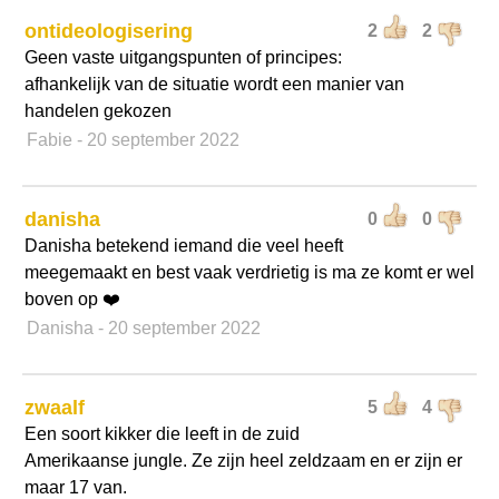
ontideologisering
2
2
Geen vaste uitgangspunten of principes:
afhankelijk van de situatie wordt een manier van
handelen gekozen
Fabie
- 20 september 2022
danisha
0
0
Danisha betekend iemand die veel heeft
meegemaakt en best vaak verdrietig is ma ze komt er wel
boven op ❤️
Danisha
- 20 september 2022
zwaalf
5
4
Een soort kikker die leeft in de zuid
Amerikaanse jungle. Ze zijn heel zeldzaam en er zijn er
maar 17 van.