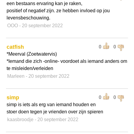
een bestaans ervaring kan je raken,
positief of negatief zijn. ze hebben invloed op jou
levensbeschouwing.
OOO
- 20 september 2022
catfish
0
0
*Meerval (Zoetwatervis)
*Iemand die zich -online- voordoet als iemand anders om
te misleiden/verleiden
Marleen
- 20 september 2022
simp
0
0
simp is iets als erg van iemand houden en
stoer doen tegen je vrienden over zijn spieren
kaasbroodje
- 20 september 2022