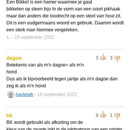
Een Bikkel is een hamer waarmee je gaat
bikkelen op steen bijv In de vorm van een soort pikhaak
maar dan anders die loodrecht op een steel van hout zit.
Dit is een oudgermaans woord en gebruik. Daarom wordt
een sterk man hiermee vergeleken.
L.
- 19 september 2022
dagoe
3
3
Betekenis van als m'n dagoe= als m'n
hond
Dus als ik bijvoorbeeld tegen jantje als m'n dagoe dan
zeg ik als m'n hond
hayleigh
- 19 september 2022
bk
0
1
BK wordt gebruikt als afkorting om de
kleur van de zwarte inkt in de inktpatroon van een printer