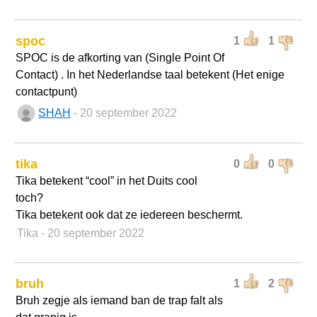
spoc
1
1
SPOC is de afkorting van (Single Point Of
Contact) . In het Nederlandse taal betekent (Het enige
contactpunt)
SHAH
- 20 september 2022
tika
0
0
Tika betekent “cool” in het Duits cool
toch?
Tika betekent ook dat ze iedereen beschermt.
Tika
- 20 september 2022
bruh
1
2
Bruh zegje als iemand ban de trap falt als