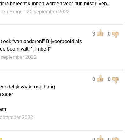
eiders berecht kunnen worden voor hun misdrijven.
 ten Berge
- 20 september 2022
3
0
t ook “van onderen!” Bijvoorbeeld als
e boom valt. “Timber!”
0 september 2022
0
0
 vriedelijk vaak rood harig
 stoer
aam
september 2022
n
0
0