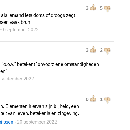
3
5
 als iemand iets doms of droogs zegt
sen vaak bruh
 20 september 2022
3
2
g "o.o.v." betekent "onvoorziene omstandigheden
en".
0 september 2022
0
1
. Elementen hiervan zijn blijheid, een
teit van leven, betekenis en zingeving.
hijssen
- 20 september 2022