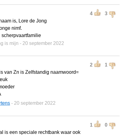
4
3
enaam is, Lore de Jong
jonge nimf.
 scherpvaartfamilie
g is mijn
- 20 september 2022
2
1
s van Zn is Zelfstandig naamwoord=
leuk
moeder
A
rtens
- 20 september 2022
1
0
al is een speciale rechtbank waar ook