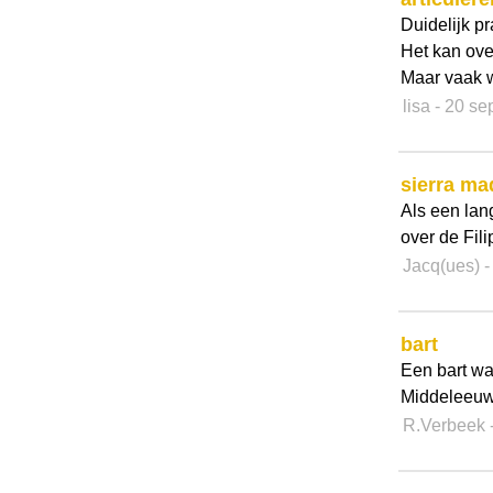
Duidelijk pr
Het kan over
Maar vaak w
lisa
- 20 s
sierra ma
Als een lan
over de Fili
Jacq(ues)
-
bart
Een bart was
Middeleeuwe
R.Verbeek