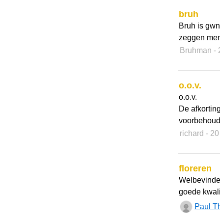
bruh
Bruh is gwn
zeggen men
Bruhman
-
o.o.v.
o.o.v.
De afkortin
voorbehoud
richard
- 2
floreren
Welbevinden
goede kwali
Paul T