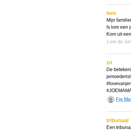
lore
Mijn famili
Is lore een 
Kom uit een
Lore de Jon
zn
De betekeni
jemoederis
#lovevanje
#JOEMAM
Fre Me
tribunaal
Een tribuna