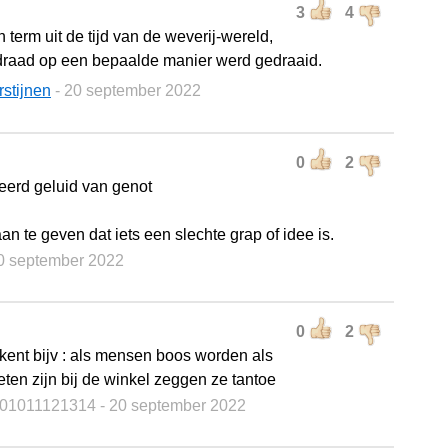
3
4
 term uit de tijd van de weverij-wereld,
draad op een bepaalde manier werd gedraaid.
rstijnen
- 20 september 2022
0
2
eerd geluid van genot
n te geven dat iets een slechte grap of idee is.
20 september 2022
0
2
kent bijv : als mensen boos worden als
eten zijn bij de winkel zeggen ze tantoe
01011121314
- 20 september 2022