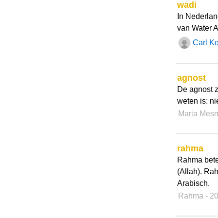
wadi
In Nederlan
van Water Af
Carl K
agnost
De agnost 
weten is: ni
Maria Mes
rahma
Rahma bete
(Allah). Ra
Arabisch.
Rahma
- 2