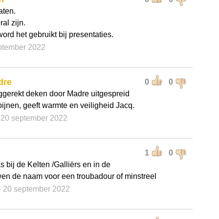
aten.
al zijn.
ord het gebruikt bij presentaties.
eptember 2022
dre
0
0
ggerekt deken door Madre uitgespreid
pijnen, geeft warmte en veiligheid Jacq.
 20 september 2022
1
0
 bij de Kelten /Galliërs en in de
n de naam voor een troubadour of minstreel
- 20 september 2022