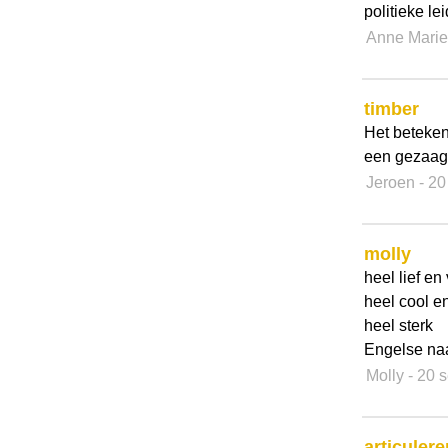
politieke l
Anne Marie
timber
Het beteken
een gezaagd
Jeroen
- 2
molly
heel lief en
heel cool en
heel sterk
Engelse n
Molly
- 20 
articulere