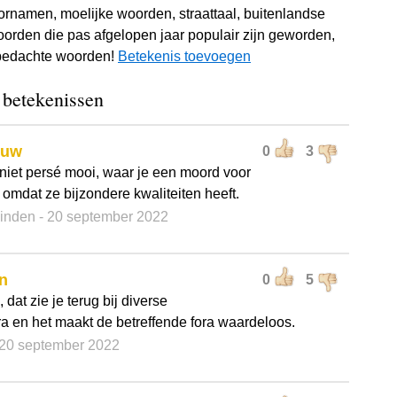
rnamen, moelijke woorden, straattaal, buitenlandse
orden die pas afgelopen jaar populair zijn geworden,
lfbedachte woorden!
Betekenis toevoegen
 betekenissen
ouw
0
3
niet persé mooi, waar je een moord voor
 omdat ze bijzondere kwaliteiten heeft.
Linden
- 20 september 2022
n
0
5
dat zie je terug bij diverse
ra en het maakt de betreffende fora waardeloos.
 20 september 2022