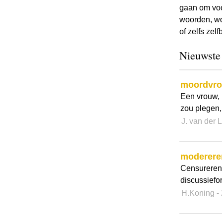
gaan om voo
woorden, wo
of zelfs ze
Nieuwste
moordvr
Een vrouw, 
zou plegen,
J. van der 
moderere
Censureren, 
discussiefo
H.Koning
-