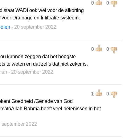
0
0
d staat WADI ook wel voor de afkorting
voer Drainage en Infiltratie systeem.
oolen
- 20 september 2022
0
0
zou kunnen zeggen dat het hoogste
ets te weten en dat zelfs dat niet zeker is.
man
- 20 september 2022
1
0
kent Goedheid /Genade van God
hmatoAllah Rahma heeft veel betenissen in het
0 september 2022