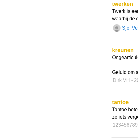
twerken
Twerk is een
waarbij de 
Sjef Ve
kreunen
Ongearticul
Geluid om aa
Dirk VH
- 
tantoe
Tantoe bete
ze iets verg
123456789