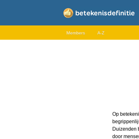
Members
A-Z
Op betekenis
begrippenlijs
Duizenden b
door mensen 