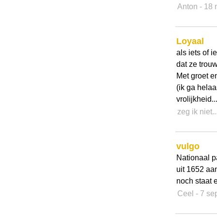
Anton
- 18
Loyaal
als iets of
dat ze trou
Met groet e
(ik ga helaa
vrolijkheid..
zeg ik niet..
vulgo
Nationaal p
uit 1652 aa
noch staat 
Ceel
- 7 s