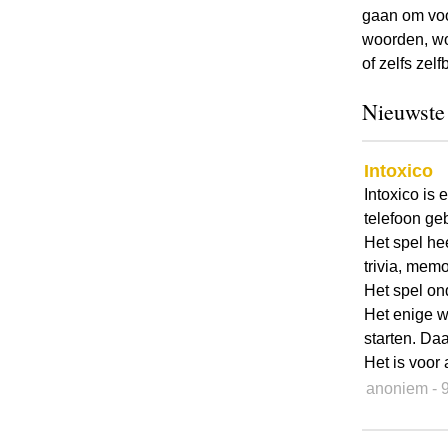
gaan om voo
woorden, wo
of zelfs ze
Nieuwste
Intoxico
Intoxico is 
telefoon geb
Het spel he
trivia, mem
Het spel ond
Het enige w
starten. Da
Het is voor a
anoniem
- 