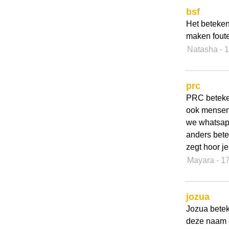
bsf
Het beteken
maken fouten
Natasha
- 
prc
PRC beteken
ook mensen 
we whatsapp
anders betek
zegt hoor je
Mayara
- 1
jozua
Jozua betek
deze naam 