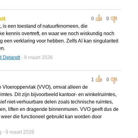
eit
0
0
t, is een toestand of natuurfenomeen, die
ke kennis overtreft, en waar we noch wiskundig noch
 een verklaring voor hebben. Zelfs AI kan singulariteit
en.
d Detandt
- 9 maart 2026
1
0
 Vloeroppervlak (VVO), omvat alleen de
imtes. Dit zijn bijvoorbeeld kantoor- en winkelruimtes,
ief niet-verhuurbare delen zoals technische ruimtes,
en, liften en dragende binnenmuren. VVO geeft dus de
 weer die functioneel gebruikt kan worden door
ng
- 9 maart 2026