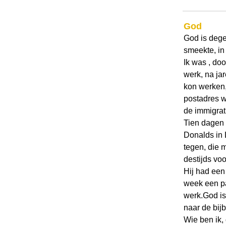
God
God is dege
smeekte, in 
Ik was , do
werk, na jar
kon werken,
postadres w
de immigrat
Tien dagen 
Donalds in 
tegen, die m
destijds vo
Hij had een 
week een pa
werk.God is 
naar de bij
Wie ben ik,