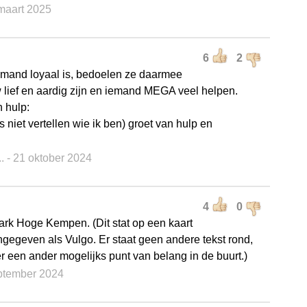
 maart 2025
6
2
 iemand loyaal is, bedoelen ze daarmee
w lief en aardig zijn en iemand MEGA veel helpen.
n hulp:
s niet vertellen wie ik ben) groet van hulp en
.
..
- 21 oktober 2024
4
0
ark Hoge Kempen. (Dit stat op een kaart
ngegeven als Vulgo. Er staat geen andere tekst rond,
er een ander mogelijks punt van belang in de buurt.)
eptember 2024