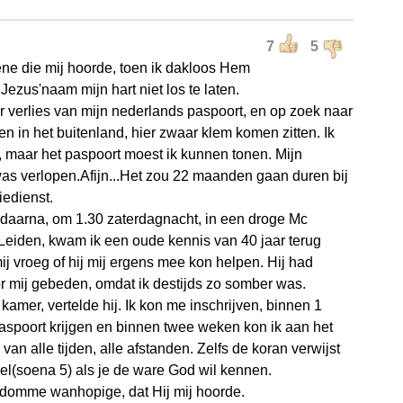
7
5
ne die mij hoorde, toen ik dakloos Hem
Jezus'naam mijn hart niet los te laten.
or verlies van mijn nederlands paspoort, en op zoek naar
en in het buitenland, hier zwaar klem komen zitten. Ik
 maar het paspoort moest ik kunnen tonen. Mijn
as verlopen.Afijn...Het zou 22 maanden gaan duren bij
iedienst.
daarna, om 1.30 zaterdagnacht, in een droge Mc
Leiden, kwam ik een oude kennis van 40 jaar terug
ij vroeg of hij mij ergens mee kon helpen. Hij had
or mij gebeden, omdat ik destijds zo somber was.
kamer, vertelde hij. Ik kon me inschrijven, binnen 1
spoort krijgen en binnen twee weken kon ik aan het
van alle tijden, alle afstanden. Zelfs de koran verwijst
bel(soena 5) als je de ware God wil kennen.
 domme wanhopige, dat Hij mij hoorde.