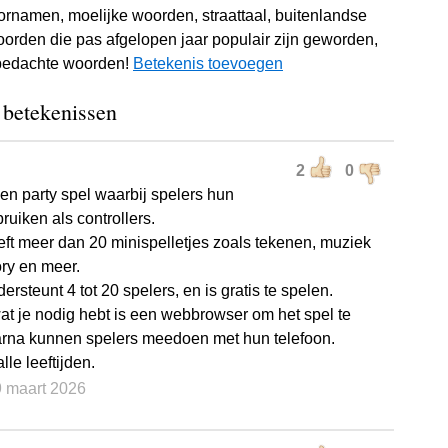
rnamen, moelijke woorden, straattaal, buitenlandse
orden die pas afgelopen jaar populair zijn geworden,
lfbedachte woorden!
Betekenis toevoegen
 betekenissen
2
0
een party spel waarbij spelers hun
ruiken als controllers.
eft meer dan 20 minispelletjes zoals tekenen, muziek
ory en meer.
ersteunt 4 tot 20 spelers, en is gratis te spelen.
at je nodig hebt is een webbrowser om het spel te
arna kunnen spelers meedoen met hun telefoon.
lle leeftijden.
9 maart 2026