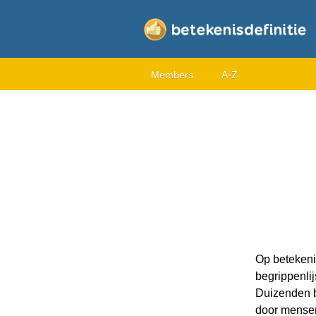
Members
A-Z
Op betekenis
begrippenlijs
Duizenden b
door mensen 