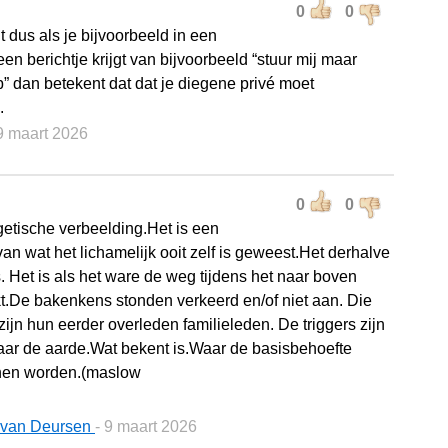
0
0
t dus als je bijvoorbeeld in een
n berichtje krijgt van bijvoorbeeld “stuur mij maar
” dan betekent dat dat je diegene privé moet
.
 9 maart 2026
0
0
getische verbeelding.Het is een
an wat het lichamelijk ooit zelf is geweest.Het derhalve
. Het is als het ware de weg tijdens het naar boven
kt.De bakenkens stonden verkeerd en/of niet aan. Die
ijn hun eerder overleden familieleden. De triggers zijn
aar de aarde.Wat bekent is.Waar de basisbehoefte
nnen worden.(maslow
 van Deursen
- 9 maart 2026