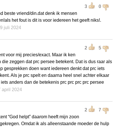
3
0
d beste vriend/din.dat denk ik mensen
!als het fout is dit is voor iedereen het geeft niks!.
19 juli 2024
2
5
t voor mij precies/exact. Maar ik ken
die zeggen dat prc persee betekent. Dat is dus raar als
 gesprekken doen want iedereen denkt dat prc iets
ent. Als je prc spelt en daarna heel snel achter elkaar
 iets anders dan de betekenis prc prc prc prc persee
7 april 2024
2
7
ent “God helpt” daarom heeft mijn zoon
gekregen. Omdat ik als alleenstaande moeder de hulp