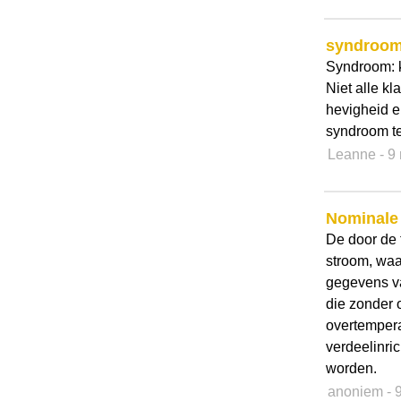
syndroo
Syndroom: k
Niet alle kl
hevigheid e
syndroom t
Leanne
- 9
Nominale
De door de
stroom, waa
gegevens va
die zonder 
overtempera
verdeelinr
worden.
anoniem
- 