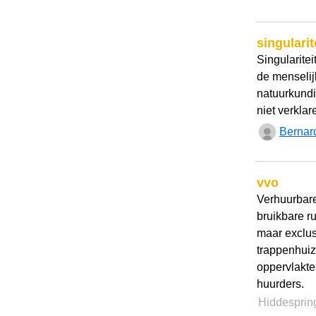
singularit
Singularitei
de menselij
natuurkundig
niet verklar
Bernar
vvo
Verhuurbare
bruikbare ru
maar exclus
trappenhuiz
oppervlakte
huurders.
Hiddespri