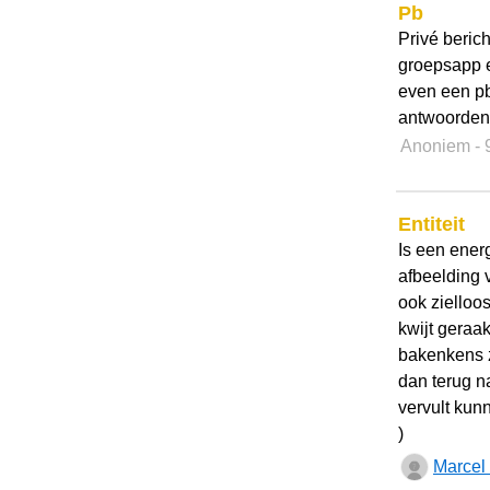
Pb
Privé berich
groepsapp ee
even een pb
antwoorden
Anoniem
-
Entiteit
Is een ener
afbeelding v
ook zielloos
kwijt geraa
bakenkens z
dan terug n
vervult ku
)
Marcel