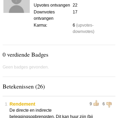
Upvotes ontvangen
22
Downvotes
17
ontvangen
Karma:
6
(upvotes-
downvotes)
0 verdiende Badges
Geen badges gevonden.
Betekenissen (26)
1
Rendement
9
6
De directe en indirecte
beleggingsopbrengsten. Dit kan huur zijn (bij