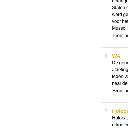
belangr
Staten 
werd ge
voor het
Mussoli
Bron: a
6
WA
De geün
afdelin
leden v
naar de
Bron: a
7
Holoc
Holocau
uitroei