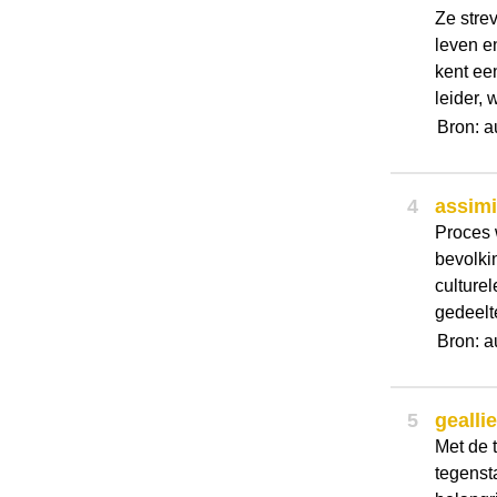
Ze stre
leven e
kent ee
leider, 
Bron: a
4
assimi
Proces 
bevolki
culture
gedeelte
Bron: a
5
gealli
Met de 
tegenst