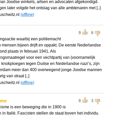
van Joodse winkels, artsen en advocaten afgekondigd.
en later volgde het ontslag van alle ambtenaren met [..]
uschwitz.nl
(offline)
9
6
ngsactie waarbij een politiemacht
 mensen bijeen drijft en oppakt. De eerste Nederlandse
ond plaats in februari 1941. Als
ingsmaatregel voor een vechtpartij van (voornamelijk
 knokploegen tegen Duitse en Nederlandse nazi’s, zijn
terdam meer dan 400 overwegend jonge Joodse mannen
rig van straat [..]
uschwitz.nl
(offline)
sme
8
3
cisme is een beweging die in 1900 is
 in Italië. Fascisten stellen de staat boven het individu.