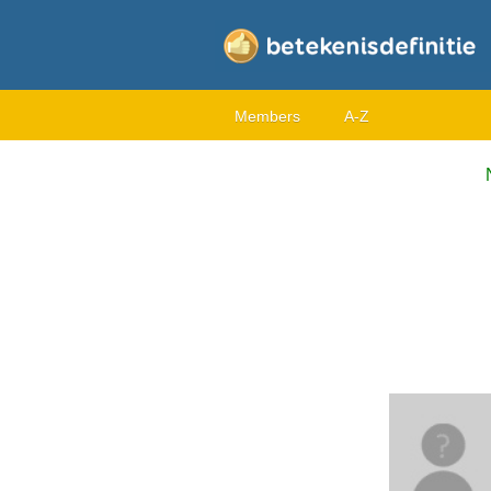
Members
A-Z