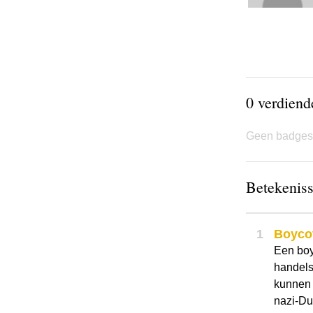
0 verdien
Geen badges
Betekeniss
1
Boyco
Een boy
handels)
kunnen v
nazi-Du