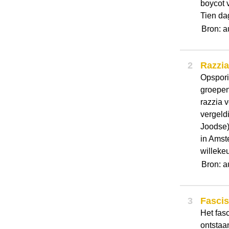
boycot 
Tien dag
Bron: a
2
Razzia
Opspori
groepen
razzia v
vergeld
Joodse)
in Ams
willekeu
Bron: a
3
Fasci
Het fas
ontstaan