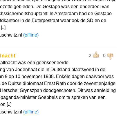
bezette gebieden. De Gestapo was een onderdeel van
chssicherheitshauptamt. In Amsterdam had de Gestapo
ofdkantoor in de Euterpestraat waar ook de SD en de
[..]
uschwitz.nl
(offline)
llnacht
2
0
tallnacht was een geënsceneerde
ting van Jodenhaat die in Duitsland plaatsvond in de
an 9 op 10 november 1938. Enkele dagen daarvoor was
js de Duitse diplomaat Ernst Rath door de zeventienjarige
Herschel Grynszpan doodgeschoten. Dit was aanleiding
opaganda-minister Goebbels om te spreken van een
on [..]
uschwitz.nl
(offline)