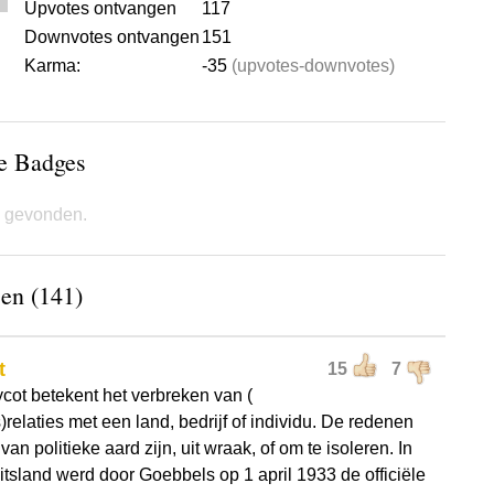
Upvotes ontvangen
117
Downvotes ontvangen
151
Karma:
-35
(upvotes-downvotes)
de Badges
 gevonden.
en (141)
t
15
7
cot betekent het verbreken van (
relaties met een land, bedrijf of individu. De redenen
an politieke aard zijn, uit wraak, of om te isoleren. In
itsland werd door Goebbels op 1 april 1933 de officiële