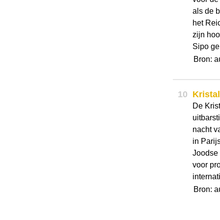
als de 
het Rei
zijn ho
Sipo ge 
Bron: a
10
Krista
De Kris
uitbars
nacht v
in Pari
Joodse 
voor pr
internati
Bron: a