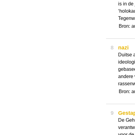
is in de
‘holokau
Tegenwo
Bron: a
8
nazi
Duitse a
ideolog
gebaseer
andere 
rassenw
Bron: a
9
Gesta
De Gehe
verantw
voor de