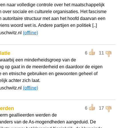
ven naar volledige controle over het maatschappelijk
n over sociale en culturele organisaties. Het fascisme
n autoritaire structuur met aan het hoofd daarvan een
wiens woord wet is. Andere partijen en politiek [..]
uschwitz.nl
(offline)
latie
6
11
waarbij een minderheidsgroep van de
ng op gaat in de meerderheid en daardoor de eigen
le en etnische gebruiken en gewoonten geheel of
lijk achter zich laat.
uschwitz.nl
(offline)
eerden
6
17
term geallieerden werden de
anders van de As-mogendheden aangeduid. De