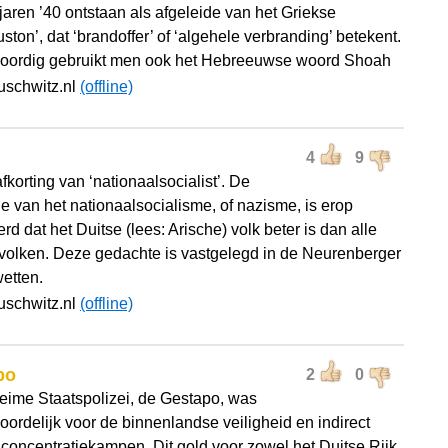
 jaren ’40 ontstaan als afgeleide van het Griekse
ston’, dat ‘brandoffer’ of ‘algehele verbranding’ betekent.
ordig gebruikt men ook het Hebreeuwse woord Shoah
uschwitz.nl
(offline)
4
9
fkorting van ‘nationaalsocialist’. De
ie van het nationaalsocialisme, of nazisme, is erop
d dat het Duitse (lees: Arische) volk beter is dan alle
volken. Deze gedachte is vastgelegd in de Neurenberger
etten.
uschwitz.nl
(offline)
po
2
0
ime Staatspolizei, de Gestapo, was
oordelijk voor de binnenlandse veiligheid en indirect
 concentratiekampen. Dit gold voor zowel het Duitse Rijk