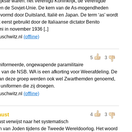
ijkste waren: het Verenigd Koninkrijk, de Verenigde
en de Sovjet-Unie. De kern van de As-mogendheden
vormd door Duitsland, Italië en Japan. De term ‘as’ wordt
 eerst gebruikt door de Italiaanse dictator Benito
ni in november 1936 [..]
uschwitz.nl
(offline)
5
3
iformeerde, ongewapende paramilitaire
g van de NSB. WA is een afkorting voor Weerafdeling. De
an deze groep werden ook wel Zwarthemden genoemd,
 uniformen die zij droegen.
uschwitz.nl
(offline)
aust
4
3
st verwijst naar het systematisch
en van Joden tijdens de Tweede Wereldoorlog. Het woord