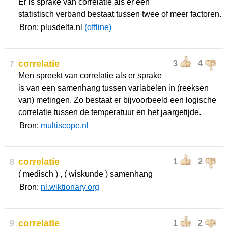
Er is sprake van correlatie als er een
statistisch verband bestaat tussen twee of meer factoren.
Bron: plusdelta.nl
(offline)
7
correlatie
3
4
Men spreekt van correlatie als er sprake
is van een samenhang tussen variabelen in (reeksen
van) metingen. Zo bestaat er bijvoorbeeld een logische
correlatie tussen de temperatuur en het jaargetijde.
Bron:
multiscope.nl
8
correlatie
1
2
( medisch ) , ( wiskunde ) samenhang
Bron:
nl.wiktionary.org
9
correlatie
1
2