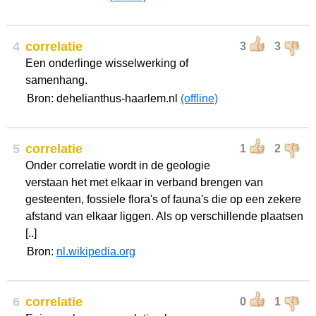
4
correlatie
3
3
Een onderlinge wisselwerking of
samenhang.
Bron: dehelianthus-haarlem.nl
(offline)
5
correlatie
1
2
Onder correlatie wordt in de geologie
verstaan het met elkaar in verband brengen van
gesteenten, fossiele flora's of fauna's die op een zekere
afstand van elkaar liggen. Als op verschillende plaatsen
[..]
Bron:
nl.wikipedia.org
6
correlatie
0
1