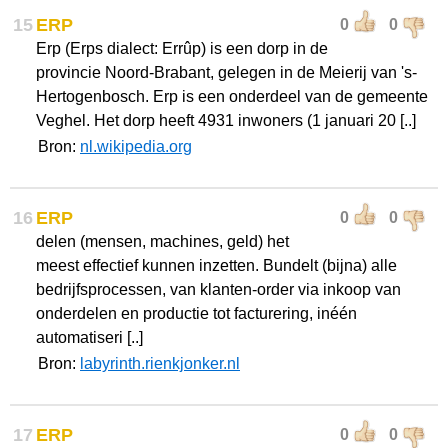
15
ERP
0
0
Erp (Erps dialect: Errûp) is een dorp in de
provincie Noord-Brabant, gelegen in de Meierij van 's-
Hertogenbosch. Erp is een onderdeel van de gemeente
Veghel. Het dorp heeft 4931 inwoners (1 januari 20 [..]
Bron:
nl.wikipedia.org
16
ERP
0
0
delen (mensen, machines, geld) het
meest effectief kunnen inzetten. Bundelt (bijna) alle
bedrijfsprocessen, van klanten-order via inkoop van
onderdelen en productie tot facturering, inéén
automatiseri [..]
Bron:
labyrinth.rienkjonker.nl
17
ERP
0
0