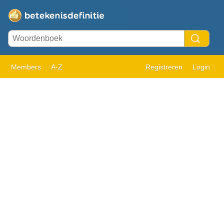
Members
A-Z
Registreren
Login