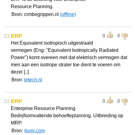
Resource Planning.
Bron: crmbegrippen.nl
(offline)
21
ERP
0
0
Het Equivalent isotropisch uitgestraald
vermogen (Eng: "Equivalent Isotropically Radiated
Power") komt overeen met dat elektrisch vermogen dat
men aan een isotrope straler toe dient te voeren om
dezel [..]
Bron:
tetech.nl
22
ERP
0
0
Enterprise Resource Planning
Bedrijfsomvattende behoefteplanning. Uitbreiding op
MRP.
Bron:
4umi.com