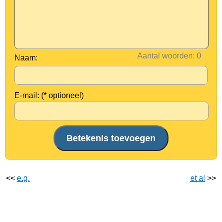
Aantal woorden:
Naam:
E-mail: (* optioneel)
<<
e.g.
et al
>>