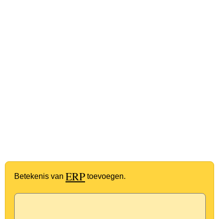
ERP
Betekenis van
toevoegen.