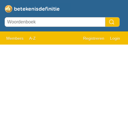
Members
A-Z
Registreren
Login