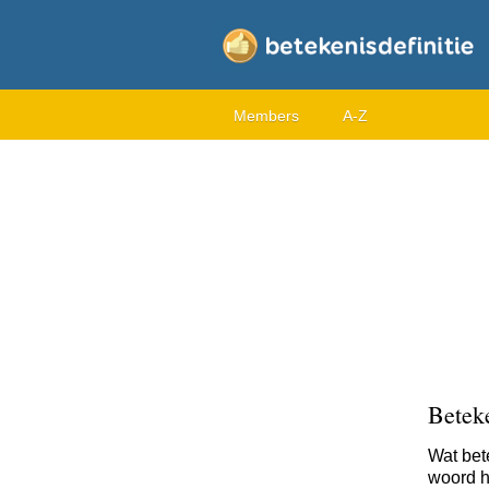
Members
A-Z
Betek
Wat bet
woord h