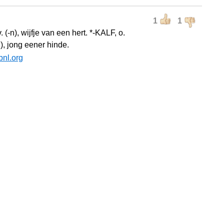
1
1
. (-n), wijfje van een hert. *-KALF, o.
n), jong eener hinde.
bnl.org