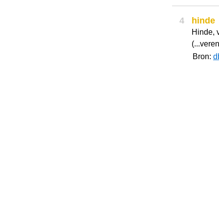
4
hinde
Hinde, v
(...vere
Bron:
d