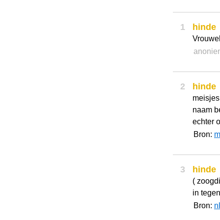
1
hinde
Vrouweli
anonie
2
hinde
meisjes
naam be
echter 
Bron:
m
3
hinde
( zoogdi
in tegen
Bron:
n