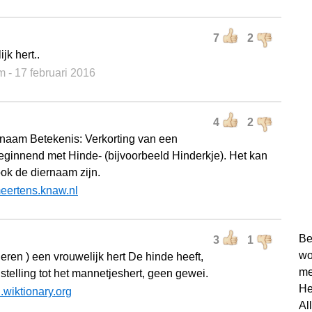
7
2
jk hert..
m
- 17 februari 2016
4
2
naam Betekenis: Verkorting van een
ginnend met Hinde- (bijvoorbeeld Hinderkje). Het kan
ook de diernaam zijn.
eertens.knaw.nl
Be
3
1
wo
eren ) een vrouwelijk hert De hinde heeft,
me
stelling tot het mannetjeshert, geen gewei.
He
l.wiktionary.org
Al