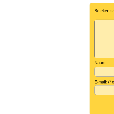
Betekenis
Naam:
E-mail: (* 