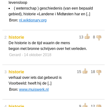
levensloop
( wetenschap ) geschiedenis (van een bepaald
gebied), historie «Landene i Midtøsten har en [..]
Bron:
nl.wiktionary.org
2
historie
13
8
De historie is de tijd waarin de mens
begon met bronne schrijven over het verleden.
Gerard
- 14 oktober 2018
3
historie
15
18
verhaal over iets dat gebeurd is
Voorbeeld: heeft hij de [..]
Bron:
www.muiswerk.nl
4
historie
9
12