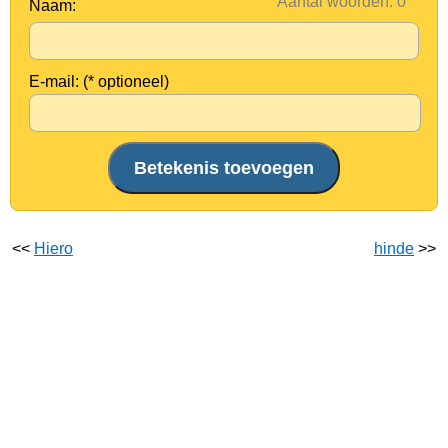
Aantal woorden:
Naam:
E-mail: (* optioneel)
<<
Hiero
hinde
>>