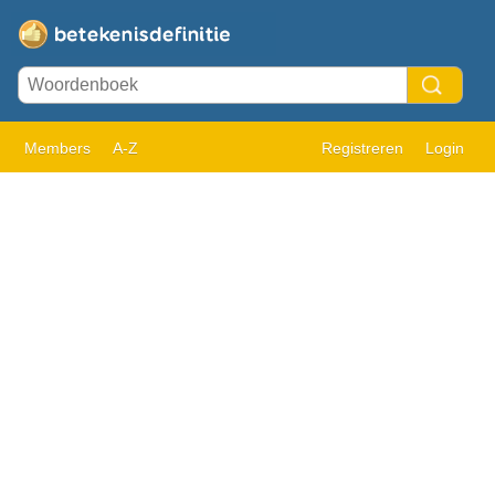
Members
A-Z
Registreren
Login