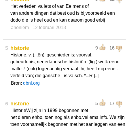
Het verleden va iets of van Ee mens of
van andere dingen dat best oud is bijvoorbeeld een
dodo die is heel oud en kan daarom goed erbij
anoniem
- 12 februari 2018
5
historie
9
16
Historie, v. (...ën), geschiedenis; voorval,
gebeurtenis; nederlandsche historiën; (fig.) welk eene
malle -! (ook) logenachtig verhaal; hij heeft mij eene -
verteld van; die gansche - is valsch. *...R [..]
Bron:
dbnl.org
6
historie
5
17
HistorieWij zijn in 1999 begonnen met
het dieren ehbo, toen nog als ehbo.vellema.info. We zijn
toen voornamelijk begonnen met het aanleggen van een