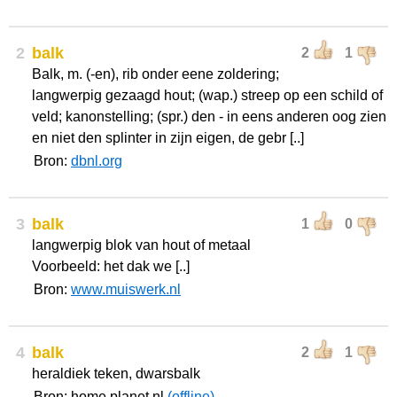
2
balk
2
1
Balk, m. (-en), rib onder eene zoldering;
langwerpig gezaagd hout; (wap.) streep op een schild of
veld; kanonstelling; (spr.) den - in eens anderen oog zien
en niet den splinter in zijn eigen, de gebr [..]
Bron:
dbnl.org
3
balk
1
0
langwerpig blok van hout of metaal
Voorbeeld: het dak we [..]
Bron:
www.muiswerk.nl
4
balk
2
1
heraldiek teken, dwarsbalk
Bron: home.planet.nl
(offline)