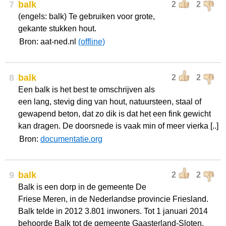
7
balk
2
2
(engels: balk) Te gebruiken voor grote,
gekante stukken hout.
Bron: aat-ned.nl
(offline)
8
balk
2
2
Een balk is het best te omschrijven als
een lang, stevig ding van hout, natuursteen, staal of
gewapend beton, dat zo dik is dat het een fink gewicht
kan dragen. De doorsnede is vaak min of meer vierka [..]
Bron:
documentatie.org
9
balk
2
2
Balk is een dorp in de gemeente De
Friese Meren, in de Nederlandse provincie Friesland.
Balk telde in 2012 3.801 inwoners. Tot 1 januari 2014
behoorde Balk tot de gemeente Gaasterland-Sloten.