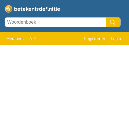
Members
A-Z
Registreren
Login