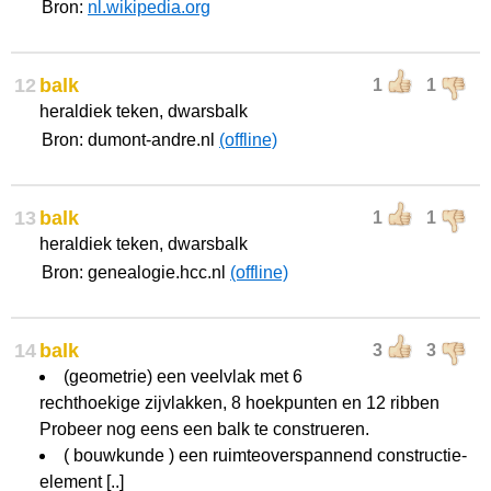
Bron:
nl.wikipedia.org
12
balk
1
1
heraldiek teken, dwarsbalk
Bron: dumont-andre.nl
(offline)
13
balk
1
1
heraldiek teken, dwarsbalk
Bron: genealogie.hcc.nl
(offline)
14
balk
3
3
(geometrie) een veelvlak met 6
rechthoekige zijvlakken, 8 hoekpunten en 12 ribben
Probeer nog eens een balk te construeren.
( bouwkunde ) een ruimteoverspannend constructie-
element [..]