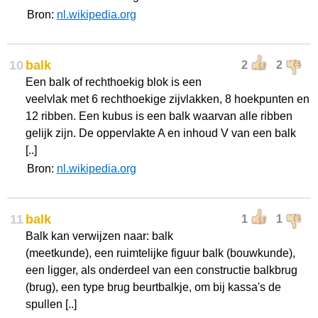
Bron:
nl.wikipedia.org
10
balk
2
2
Een balk of rechthoekig blok is een
veelvlak met 6 rechthoekige zijvlakken, 8 hoekpunten en
12 ribben. Een kubus is een balk waarvan alle ribben
gelijk zijn. De oppervlakte A en inhoud V van een balk
[..]
Bron:
nl.wikipedia.org
11
balk
1
1
Balk kan verwijzen naar: balk
(meetkunde), een ruimtelijke figuur balk (bouwkunde),
een ligger, als onderdeel van een constructie balkbrug
(brug), een type brug beurtbalkje, om bij kassa's de
spullen [..]