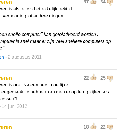
veren
37
34
ren is als je iets betrekkelijk bekijkt,
in verhouding tot andere dingen.
 een snelle computer" kan gerelativeerd worden :
omputer is snel maar er zijn veel snellere computers op
t."
en
- 2 augustus 2011
veren
22
25
eren is ook: Na een heel moeilijke
 meegemaakt te hebben kan men er op terug kijken als
lessen"!
- 14 juni 2012
veren
18
22