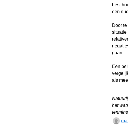
beschou
een nuch
Door te 
situatie
relativ
negatie
gaan.
Een bela
vergelij
als mee
Natuurli
het wate
tenmins
mar