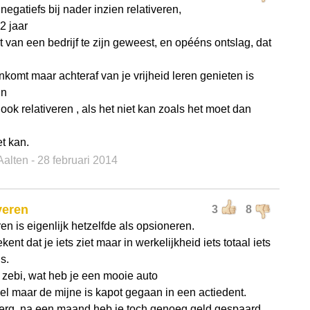
s negatiefs bij nader inzien relativeren,
2 jaar
t van een bedrijf te zijn geweest, en opééns ontslag, dat
nkomt maar achteraf van je vrijheid leren genieten is
jn
ok relativeren , als het niet kan zoals het moet dan
t kan.
 Aalten
- 28 februari 2014
veren
3
8
ren is eigenlijk hetzelfde als opsioneren.
kent dat je iets ziet maar in werkelijkheid iets totaal iets
s.
 zebi, wat heb je een mooie auto
l maar de mijne is kapot gegaan in een actiedent.
erg, na een maand heb je toch genoeg geld gespaard