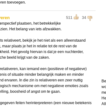
eren toevoegen.
veren
511
34
perspectief plaatsen, het betrekkelijke
nzien. Het belang van iets afzwakken.
ets relativeert, bekijk je het niet als een alleenstaand
 maar plaats je het in relatie tot de rest van de
kheid. Het gevolg hiervan is dat je een nuchterder,
sche beeld krijgt van de zaken.
 relativeren, kan iemand een (positieve of negatieve)
enis of situatie minder belangrijk maken en minder
nd ervaren. In die zin is relativeren een zeer nuttig
Be
ogisch mechanisme om met negatieve emoties zoals
wo
elling, boosheid of angst om te gaan.
me
He
 gegeven feiten herinterpreteren (een nieuwe betekenis
Al