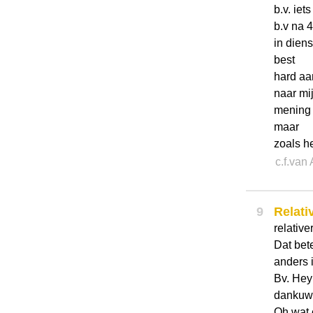
b.v. iet
b.v na 4
in diens
best
hard aa
naar mi
mening o
maar
zoals he
c.f.van
9
Relati
relative
Dat bete
anders i
Bv. Hey
dankuwe
Oh wat 