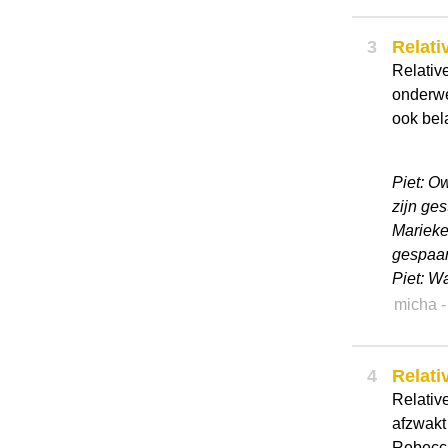
3
Relati
Relativ
onderwe
ook bel
Piet: Ow
zijn ges
Marieke
gespaar
Piet: Wa
micha
4
Relati
Relativ
afzwakt 
Rebecca