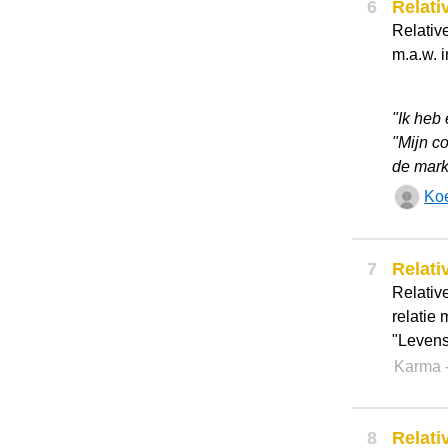
6
Relati
Relative
m.a.w. 
"Ik heb
"Mijn c
de mark
Ko
7
Relati
Relativ
relatie
"Levens
Karma
8
Relati