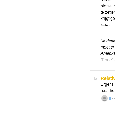
plotseli
te zett
krijgt g
staat.
"Ik denk
moet er
Amerika
Tim
- 9
5
Relati
Ergens 
naar het
li
-