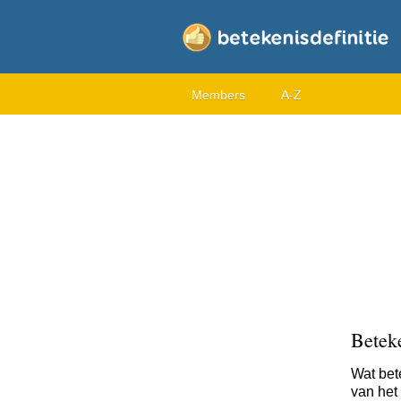
Members
A-Z
Beteke
Wat bet
van het 