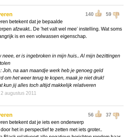
veren
140
59
eren betekent dat je bepaalde
rpen afzwakt.. De 'het valt wel mee' instelling. Wat soms
angrijk is en een volwassen eigenschap.
 neee, er is ingebroken in mijn huis.. Al mijn bezittingen
tolen
: Joh, na aan maandje werk heb je genoeg geld
d om het weer terug te kopen, maak je niet druk!
t kun jij alles toch altijd makkelijk relativeren
- 2 augustus 2011
veren
56
37
eren betekent dat je iets een onderwerp
door het in perspectief te zetten met iets groter..
 Black relativeert alle negatieve berichten rondom haar