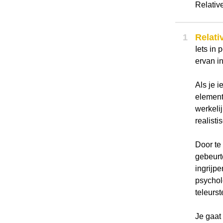
Relativ
1
Relati
Iets in 
ervan i
Als je i
element,
werkelij
realisti
Door te
gebeurt
ingrijpe
psychol
teleurst
Je gaat