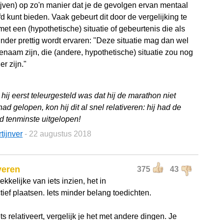
ijven) op zo'n manier dat je de gevolgen ervan mentaal
d kunt bieden. Vaak gebeurt dit door de vergelijking te
et een (hypothetische) situatie of gebeurtenis die als
nder prettig wordt ervaren: "Deze situatie mag dan wel
naam zijn, die (andere, hypothetische) situatie zou nog
er zijn."
hij eerst teleurgesteld was dat hij de marathon niet
had gelopen, kon hij dit al snel relativeren: hij had de
jd tenminste uitgelopen!
tijnver
- 22 augustus 2018
veren
375
43
ekkelijke van iets inzien, het in
ief plaatsen. Iets minder belang toedichten.
ets relativeert, vergelijk je het met andere dingen. Je