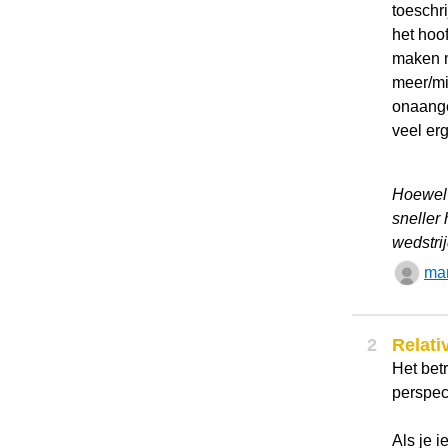
toeschr
het hoof
maken m
meer/mi
onaange
veel erg
Hoewel 
sneller 
wedstri
mar
2
Relati
Het betr
perspect
Als je i