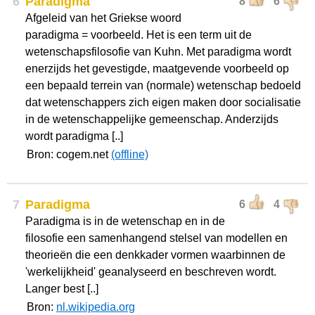
6
Paradigma
8
6
Afgeleid van het Griekse woord
paradigma = voorbeeld. Het is een term uit de
wetenschapsfilosofie van Kuhn. Met paradigma wordt
enerzijds het gevestigde, maatgevende voorbeeld op
een bepaald terrein van (normale) wetenschap bedoeld
dat wetenschappers zich eigen maken door socialisatie
in de wetenschappelijke gemeenschap. Anderzijds
wordt paradigma [..]
Bron: cogem.net
(offline)
7
Paradigma
6
4
Paradigma is in de wetenschap en in de
filosofie een samenhangend stelsel van modellen en
theorieën die een denkkader vormen waarbinnen de
'werkelijkheid' geanalyseerd en beschreven wordt.
Langer best [..]
Bron:
nl.wikipedia.org