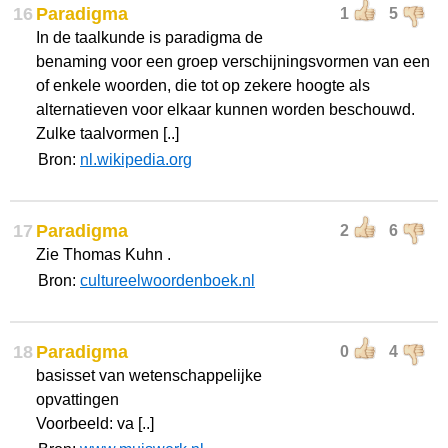
16
Paradigma
1
5
In de taalkunde is paradigma de
benaming voor een groep verschijningsvormen van een
of enkele woorden, die tot op zekere hoogte als
alternatieven voor elkaar kunnen worden beschouwd.
Zulke taalvormen [..]
Bron:
nl.wikipedia.org
17
Paradigma
2
6
Zie Thomas Kuhn .
Bron:
cultureelwoordenboek.nl
18
Paradigma
0
4
basisset van wetenschappelijke
opvattingen
Voorbeeld: va [..]