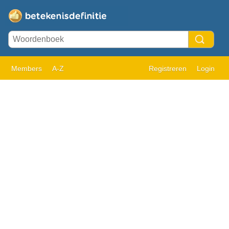
Members
A-Z
Registreren
Login