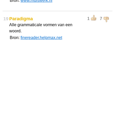
Bron:
www.muiswerk.nl
19
Paradigma
1
7
Alle grammaticale vormen van een
woord.
Bron:
finereader.helpmax.net