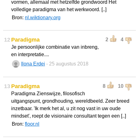
vormen, allemaal met hetzelfde grondwoord Het
volledige paradigma van het werkwoord. [..]
Bron:
nl.wiktionary.org
12
Paradigma
2
4
Je persoonlijke combinatie van inbreng,
en interpretatie....
Ilona Erdei
- 25 augustus 2018
13
Paradigma
8
10
Paradigma Zienswijze, filosofisch
uitgangspunt, grondhouding, wereldbeeld. Zeer breed
inzetbaar. 'Ik merk het al, u zit nog vast in uw oude
mindset', roept de visionaire consultant tegen een [..]
Bron:
floor.nl