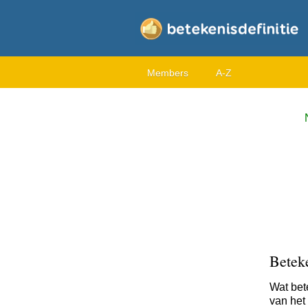
Members
A-Z
Betek
Wat bet
van het