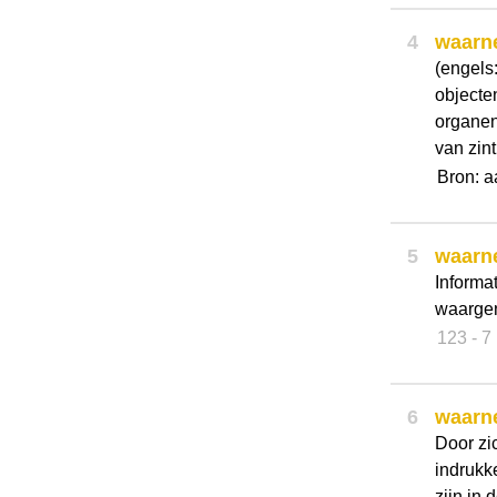
4
waarn
(engels
objecte
organen
van zin
Bron: a
5
waarn
Informat
waargen
123
- 
6
waarn
Door zi
indrukk
zijn in 