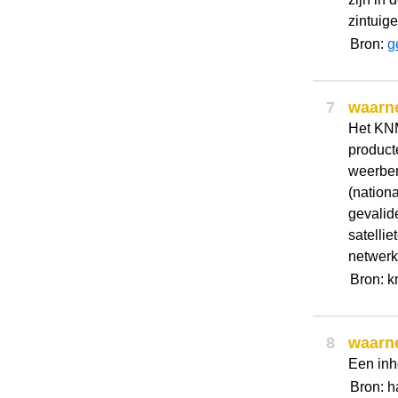
zintuige
Bron:
g
7
waarn
Het KNM
product
weerber
(nationa
gevalid
satelli
netwerk 
Bron: k
8
waarn
Een inh
Bron: h