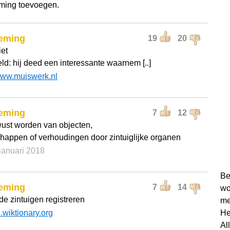
ming toevoegen.
eming
19
20
iet
ld: hij deed een interessante waarnem [..]
ww.muiswerk.nl
eming
7
12
ust worden van objecten,
happen of verhoudingen door zintuiglijke organen
 januari 2018
Be
eming
7
14
wo
 de zintuigen registreren
me
l.wiktionary.org
He
Al