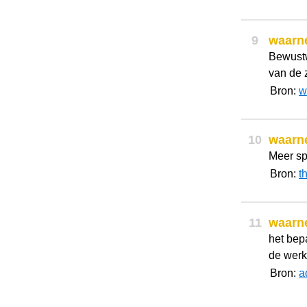
9
waarn
Bewustw
van de 
Bron:
w
10
waarn
Meer sp
Bron:
t
11
waarn
het bep
de werk
Bron:
a