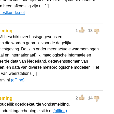
n heen afkomstig zijn uit [..]
eestkunde.net
eming
1
13
I beschikt over basisgegevens en
en die worden gebruikt voor de dagelijke
ichtgeving. Dat zijn onder meer actuele waarnemingen
al en internationaal), klimatologische informatie en
eerde data van Nederland, gegevensstromen van
eten, en data van diverse meteorologische modellen. Het
van weerstations [..]
nmi.nl
(offline)
eming
2
14
oudelijk goedgekeurde vondstmelding.
andreikingarcheologie.sikb.nl
(offline)