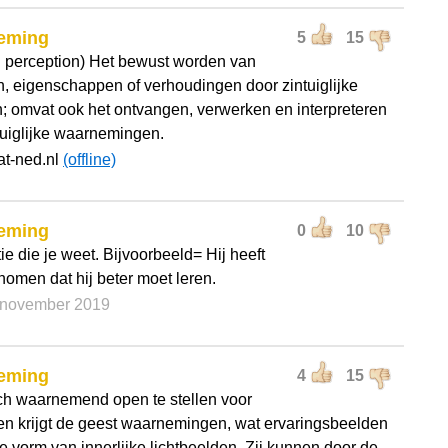
eming
5
15
: perception) Het bewust worden van
n, eigenschappen of verhoudingen door zintuiglijke
; omvat ook het ontvangen, verwerken en interpreteren
tuiglijke waarnemingen.
at-ned.nl
(offline)
eming
0
10
ie die je weet. Bijvoorbeeld= Hij heeft
omen dat hij beter moet leren.
7 november 2019
eming
4
15
ch waarnemend open te stellen voor
en krijgt de geest waarnemingen, wat ervaringsbeelden
de vorm van innerlijke lichtbeelden. Zij kunnen door de