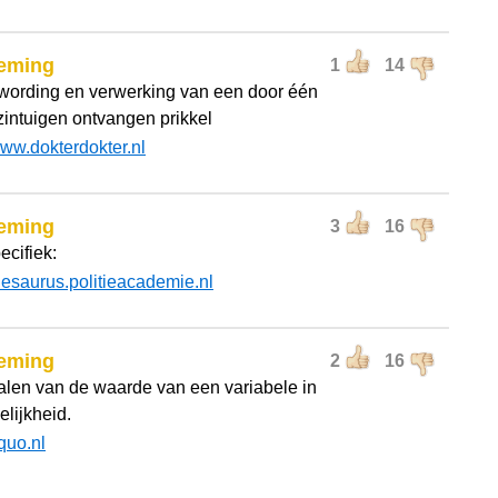
eming
1
14
ording en verwerking van een door één
zintuigen ontvangen prikkel
ww.dokterdokter.nl
eming
3
16
ecifiek:
hesaurus.politieacademie.nl
eming
2
16
alen van de waarde van een variabele in
elijkheid.
quo.nl