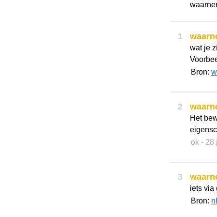
waarne
1
waarn
wat je z
Voorbee
Bron:
w
2
waarn
Het bew
eigensc
ok
- 28
3
waarn
iets via
Bron:
n