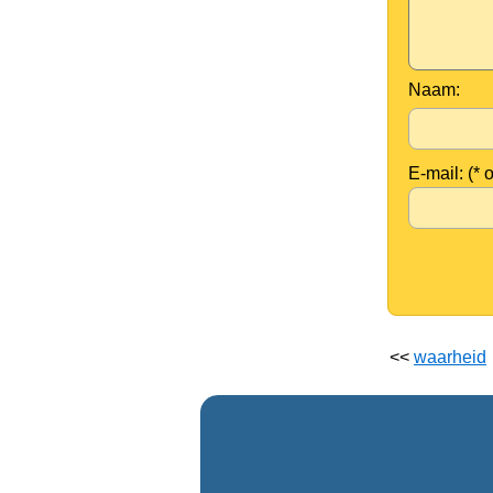
Naam:
E-mail: (* 
<<
waarheid