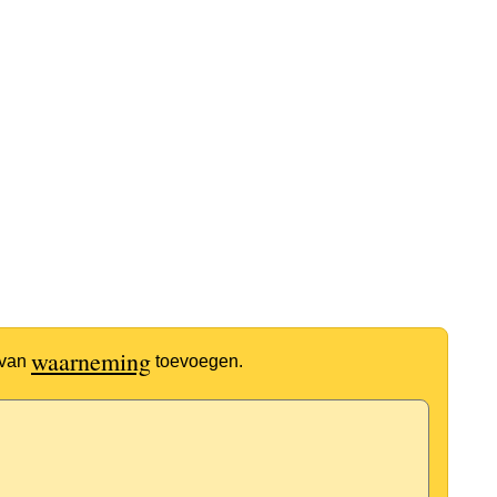
waarneming
 van
toevoegen.