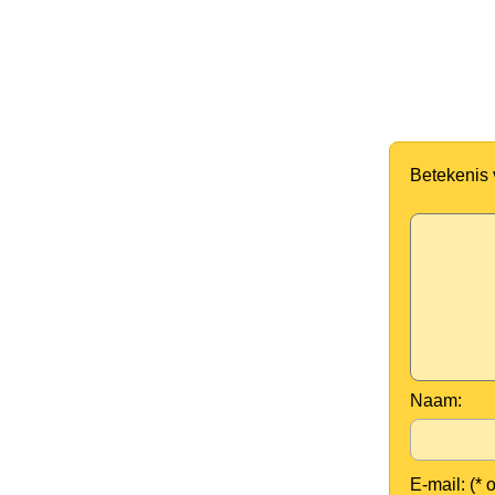
Betekenis
Naam:
E-mail: (* 