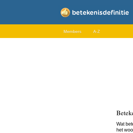
Members
A-Z
Beteke
Wat bet
het woor