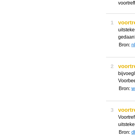
voortref
1
voortre
uitsteke
gedaan
Bron:
n
2
voortre
bijvoeg
Voorbeel
Bron:
w
3
voortre
Voortref
uitsteke
Bron:
d