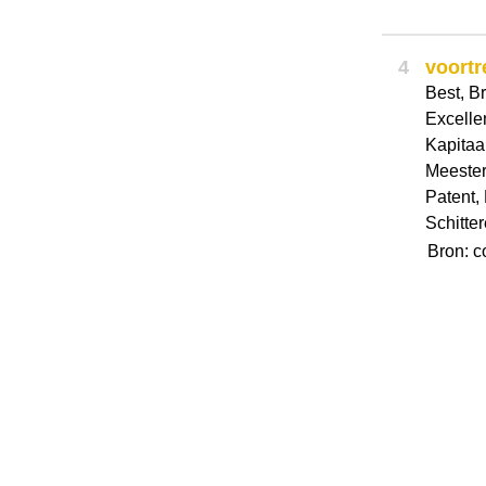
4
voortre
Best, Br
Excelle
Kapitaal
Meester
Patent, 
Schitter
Bron: c