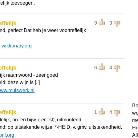
felijk toevoegen.
ffelijk
9
3
nd, perfect Dat heb je weer voortreffelijk
!
l.wiktionary.org
ffelijk
6
4
lijk naamwoord - zeer goed
d: deze wijn is [..]
ww.muiswerk.nl
Be
ffelijk
1
4
wo
felijk, bn. en bijw. (-er, -st), uitmuntend,
me
nd; op uitstekende wijze. *-HEID, v. gmv. uitstekendheid.
He
bnl.org
Al