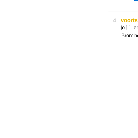
4
voorts
[o.] 1. e
Bron: h