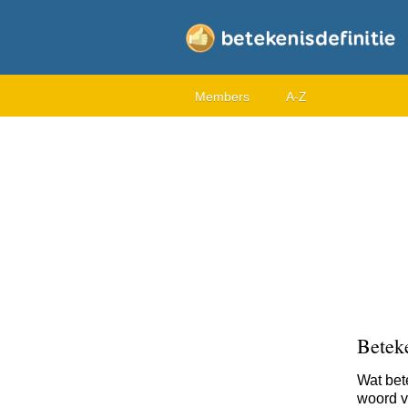
Members
A-Z
Beteke
Wat bet
woord vo