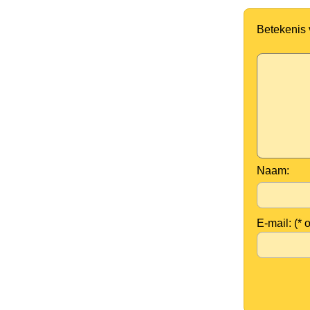
Betekenis
Naam:
E-mail: (* 