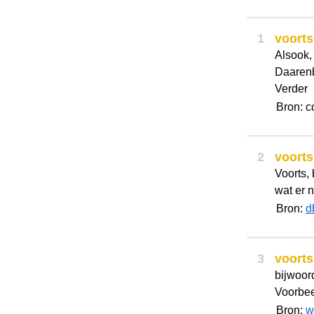
1
voorts
Alsook,
Daarenb
Verder
Bron: c
2
voorts
Voorts, 
wat er 
Bron:
d
3
voorts
bijwoor
Voorbeeld
Bron:
w