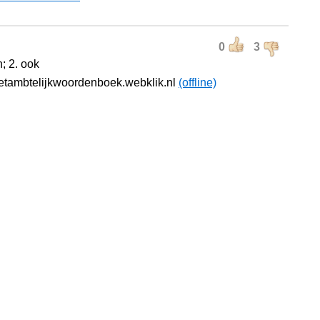
0
3
n; 2. ook
etambtelijkwoordenboek.webklik.nl
(offline)