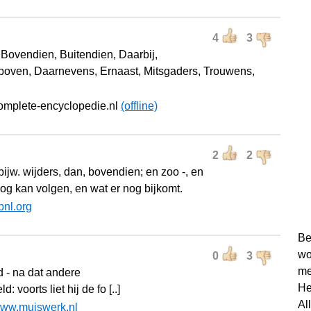
4
3
 Bovendien, Buitendien, Daarbij,
oven, Daarnevens, Ernaast, Mitsgaders, Trouwens,
omplete-encyclopedie.nl
(offline)
2
2
bijw. wijders, dan, bovendien; en zoo -, en
nog kan volgen, en wat er nog bijkomt.
bnl.org
Be
wo
0
3
me
d - na dat andere
He
: voorts liet hij de fo [..]
Al
ww.muiswerk.nl