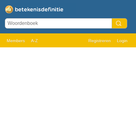
Members
A-Z
Registreren
Login