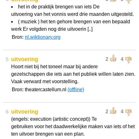
het in de praktijk brengen van iets De
uitvoering van het vonnis werd drie maanden uitgesteld.
( muziek ) het ten gehore brengen van een bepaald
werk Er volgden nog drie uitvoerin [..]
Bron:
nl.wiktionary.org
5
uitvoering
2
4
Hoort niet bij het toneel maar bij andere
gezelschappen die iets aan het publiek willen laten zien.
Vaak verward met voorstelling.
Bron: theatercastellum.nl
(offline)
6
uitvoering
2
4
(engels: execution (artistic concept)) Te
gebruiken voor het daadwerkelijke maken van iets of het
ten uitvoer brengen van een plan.