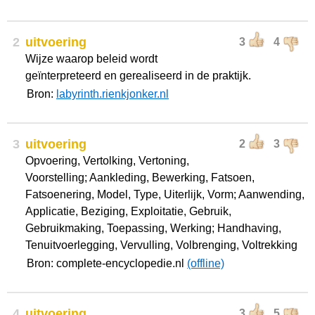
2
uitvoering
3
4
Wijze waarop beleid wordt
geïnterpreteerd en gerealiseerd in de praktijk.
Bron:
labyrinth.rienkjonker.nl
3
uitvoering
2
3
Opvoering, Vertolking, Vertoning,
Voorstelling; Aankleding, Bewerking, Fatsoen,
Fatsoenering, Model, Type, Uiterlijk, Vorm; Aanwending,
Applicatie, Beziging, Exploitatie, Gebruik,
Gebruikmaking, Toepassing, Werking; Handhaving,
Tenuitvoerlegging, Vervulling, Volbrenging, Voltrekking
Bron: complete-encyclopedie.nl
(offline)
4
uitvoering
3
5