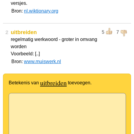
versjes.
Bron:
nl.wiktionary.org
2
uitbreiden
5
7
regelmatig werkwoord - groter in omvang
worden
Voorbeeld: [..]
Bron:
www.muiswerk.nl
uitbreiden
Betekenis van
toevoegen.