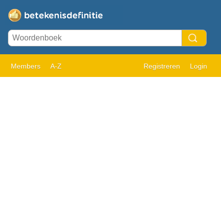
Members
A-Z
Registreren
Login