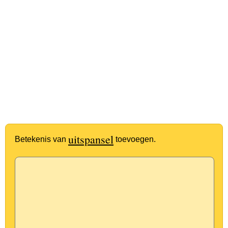
uitspansel
Betekenis van
toevoegen.