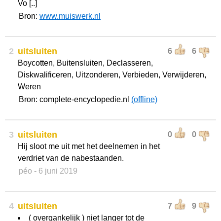
Vo [..]
Bron:
www.muiswerk.nl
2
uitsluiten
6
6
Boycotten, Buitensluiten, Declasseren,
Diskwalificeren, Uitzonderen, Verbieden, Verwijderen,
Weren
Bron: complete-encyclopedie.nl
(offline)
3
uitsluiten
0
0
Hij sloot me uit met het deelnemen in het
verdriet van de nabestaanden.
péo
- 6 juni 2019
4
uitsluiten
7
9
( overgankelijk ) niet langer tot de