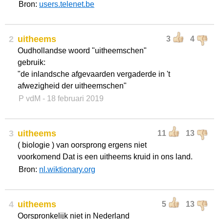
Bron:
users.telenet.be
2
uitheems
3
4
Oudhollandse woord "uitheemschen"
gebruik:
"de inlandsche afgevaarden vergaderde in 't
afwezigheid der uitheemschen"
P vdM
- 18 februari 2019
3
uitheems
11
13
( biologie ) van oorsprong ergens niet
voorkomend Dat is een uitheems kruid in ons land.
Bron:
nl.wiktionary.org
4
uitheems
5
13
Oorspronkelijk niet in Nederland