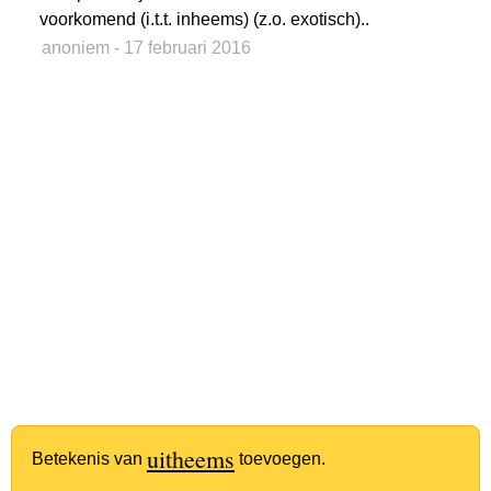
voorkomend (i.t.t. inheems) (z.o. exotisch)..
anoniem
- 17 februari 2016
uitheems
Betekenis van
toevoegen.