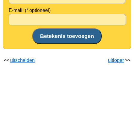
E-mail: (* optioneel)
<<
uitscheiden
uitloper
>>