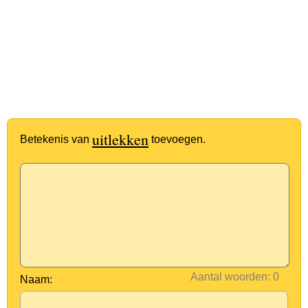
uitlekken
Betekenis van
toevoegen.
Aantal woorden:
Naam: