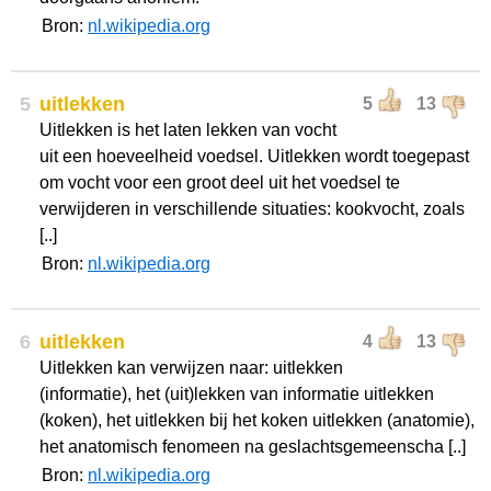
Bron:
nl.wikipedia.org
5
uitlekken
5
13
Uitlekken is het laten lekken van vocht
uit een hoeveelheid voedsel. Uitlekken wordt toegepast
om vocht voor een groot deel uit het voedsel te
verwijderen in verschillende situaties: kookvocht, zoals
[..]
Bron:
nl.wikipedia.org
6
uitlekken
4
13
Uitlekken kan verwijzen naar: uitlekken
(informatie), het (uit)lekken van informatie uitlekken
(koken), het uitlekken bij het koken uitlekken (anatomie),
het anatomisch fenomeen na geslachtsgemeenscha [..]
Bron:
nl.wikipedia.org