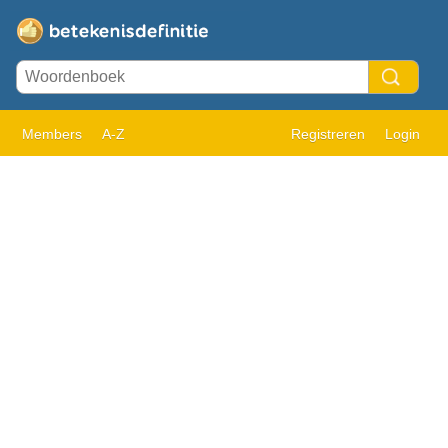
Members
A-Z
Registreren
Login