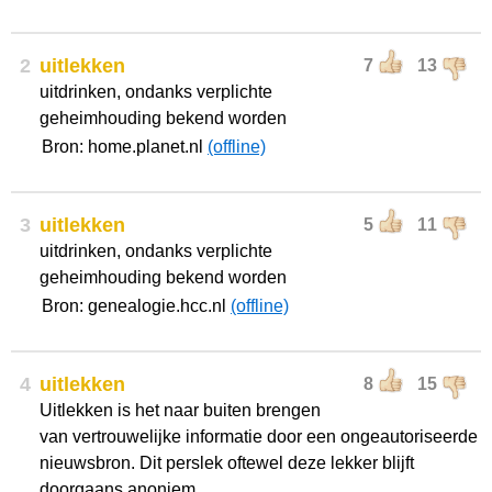
2
uitlekken
7
13
uitdrinken, ondanks verplichte
geheimhouding bekend worden
Bron: home.planet.nl
(offline)
3
uitlekken
5
11
uitdrinken, ondanks verplichte
geheimhouding bekend worden
Bron: genealogie.hcc.nl
(offline)
4
uitlekken
8
15
Uitlekken is het naar buiten brengen
van vertrouwelijke informatie door een ongeautoriseerde
nieuwsbron. Dit perslek oftewel deze lekker blijft
doorgaans anoniem.