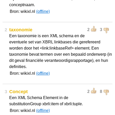
conceptnaam.
Bron: wikixl.nl
(offline)
2
taxonomie
2
3
Een taxonomie is een XML schema en de
eventuele set van XBRL linkbases die gerefereerd
worden door het <link:linkbaseRef> element. Een
taxonomie bevat termen over een bepaald onderwerp (in
dit geval financiële verantwoordigsrapportage), en hun
definities.
Bron: wikixl.nl
(offline)
3
Concept
2
8
Een XML Schema Element in de
substitutionGroup xbrli:item of xbrli:tuple.
Bron: wikixl.nl
(offline)