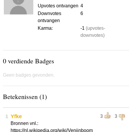
Upvotes ontvangen
4
Downvotes
6
ontvangen
Karma:
-1
(upvotes-
downvotes)
0 verdiende Badges
Geen badges gevonden.
Betekenissen (1)
1
Yfke
3
3
Bronnen vnl.:
https://nl.wikipedia.org/wiki/Venijnboom