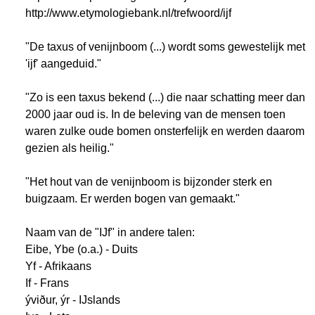
http://www.etymologiebank.nl/trefwoord/ijf
"De taxus of venijnboom (...) wordt soms gewestelijk met
'ijf' aangeduid."
"Zo is een taxus bekend (...) die naar schatting meer dan
2000 jaar oud is. In de beleving van de mensen toen
waren zulke oude bomen onsterfelijk en werden daarom
gezien als heilig."
"Het hout van de venijnboom is bijzonder sterk en
buigzaam. Er werden bogen van gemaakt."
Naam van de "IJf" in andere talen:
Eibe, Ybe (o.a.) - Duits
Yf - Afrikaans
If - Frans
ýviður, ýr - IJslands