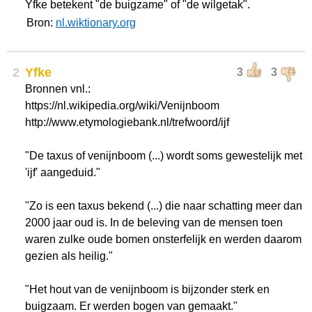
Yfke betekent "de buigzame" of "de wilgetak".
Bron:
nl.wiktionary.org
2
Yfke
3
3
Bronnen vnl.:
https://nl.wikipedia.org/wiki/Venijnboom
http://www.etymologiebank.nl/trefwoord/ijf
"De taxus of venijnboom (...) wordt soms gewestelijk met
'ijf' aangeduid."
"Zo is een taxus bekend (...) die naar schatting meer dan
2000 jaar oud is. In de beleving van de mensen toen
waren zulke oude bomen onsterfelijk en werden daarom
gezien als heilig."
"Het hout van de venijnboom is bijzonder sterk en
buigzaam. Er werden bogen van gemaakt."