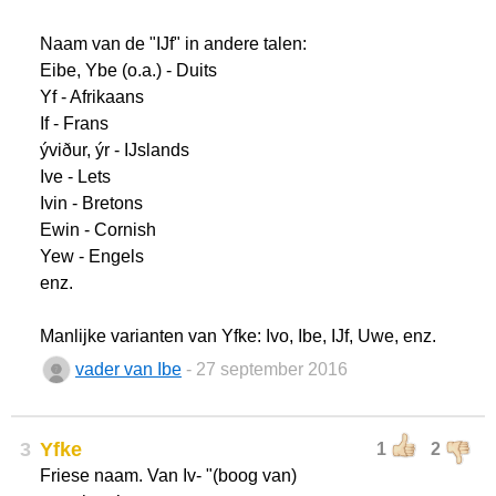
Naam van de "IJf" in andere talen:
Eibe, Ybe (o.a.) - Duits
Yf - Afrikaans
If - Frans
ýviður, ýr - IJslands
Ive - Lets
Ivin - Bretons
Ewin - Cornish
Yew - Engels
enz.
Manlijke varianten van Yfke: Ivo, Ibe, IJf, Uwe, enz.
vader van Ibe
- 27 september 2016
3
Yfke
1
2
Friese naam. Van Iv- "(boog van)