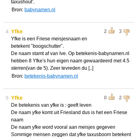
taxushout’.
Bron:
babynamen.nl
4
Yfke
2
3
Yfke is een Friese meisjesnaam en
betekent "boogschutter".
De naam stamt af van Ive. Op betekenis-babynamen.nl
hebben 8 Yfke's hun eigen naam gewaardeerd met 4.5
sterren(van de 5). Zeer tevreden du [..]
Bron:
betekenis-babynamen.nl
5
Yfke
0
2
De betekenis van yfke is : geeft leven
De naam yfke komt uit Friesland dus is het een Friese
naam
De naam yfke word vooral aan meisjes gegeven
Sommige mensen zeggen dat yfke taxusboom betekent