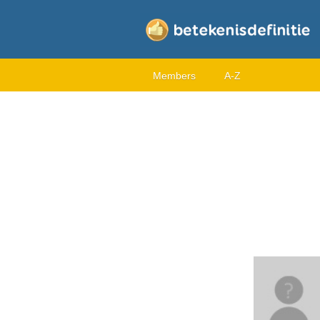
Members
A-Z