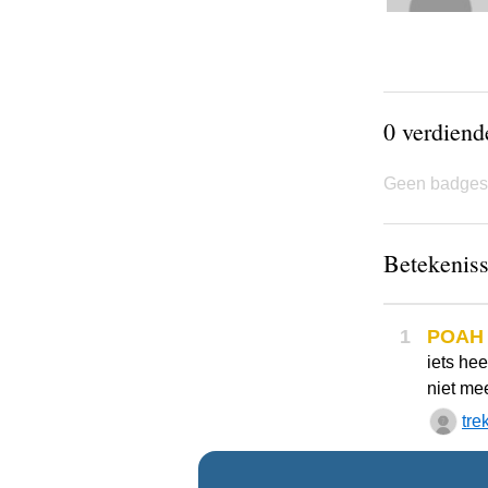
0 verdien
Geen badges
Betekeniss
1
POAH
iets he
niet meer 
tre