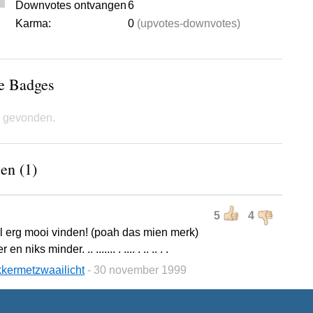
Downvotes ontvangen
6
Karma:
0
(upvotes-downvotes)
de Badges
 gevonden.
en (1)
5
4
el erg mooi vinden! (poah das mien merk)
en niks minder. .. ....... . .... . .. .. . .
kkermetzwaailicht
- 30 november 1999