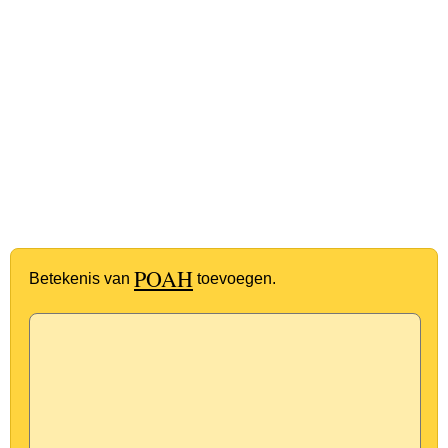
POAH
Betekenis van
toevoegen.