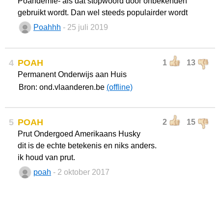
Poahdemie- als dat stopwoord door onbekenden
gebruikt wordt. Dan wel steeds populairder wordt
Poahhh
- 25 juli 2019
4
POAH
1
13
Permanent Onderwijs aan Huis
Bron: ond.vlaanderen.be
(offline)
5
POAH
2
15
Prut Ondergoed Amerikaans Husky
dit is de echte betekenis en niks anders.
ik houd van prut.
poah
- 2 oktober 2017