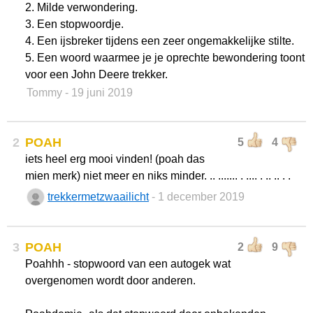
2. Milde verwondering.
3. Een stopwoordje.
4. Een ijsbreker tijdens een zeer ongemakkelijke stilte.
5. Een woord waarmee je je oprechte bewondering toont
voor een John Deere trekker.
Tommy
- 19 juni 2019
2
POAH
5
4
iets heel erg mooi vinden! (poah das
mien merk) niet meer en niks minder. .. ....... . .... . .. .. . .
trekkermetzwaailicht
- 1 december 2019
3
POAH
2
9
Poahhh - stopwoord van een autogek wat
overgenomen wordt door anderen.