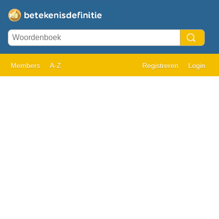
Members
A-Z
Registreren
Login