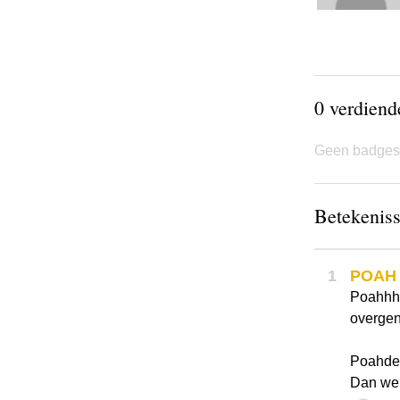
0 verdien
Geen badges
Betekeniss
1
POAH
Poahhh 
overgen
Poahdem
Dan wel